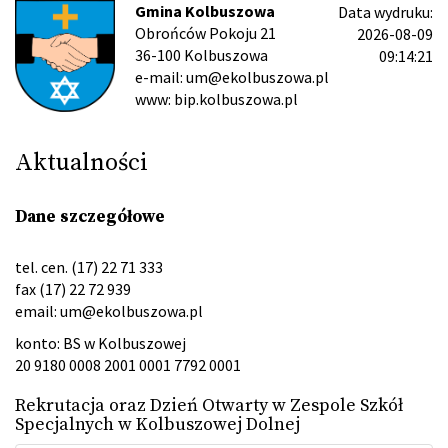
Gmina Kolbuszowa
Data wydruku:
Obrońców Pokoju 21
2026-08-09
36-100 Kolbuszowa
09:14:21
e-mail: um@ekolbuszowa.pl
www: bip.kolbuszowa.pl
Aktualności
Dane szczegółowe
tel. cen. (17) 22 71 333
fax (17) 22 72 939
email:
um@ekolbuszowa.pl
konto: BS w Kolbuszowej
20 9180 0008 2001 0001 7792 0001
Rekrutacja oraz Dzień Otwarty w Zespole Szkół
Specjalnych w Kolbuszowej Dolnej