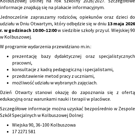
Kolbuszowej Dolnej na rok szkolny 2026/2027. Szczegółowe
informacje znajdują się na plakacie informacyjnym.
Jednocześnie zapraszamy rodziców, opiekunów oraz dzieci do
udziału w Dniu Otwartym, który odbędzie się w dniu
13 maja 202
r. w godzinach 10:00–12:00
w siedzibie szkoły przy ul. Wiejskiej 90
w Kolbuszowej.
W programie wydarzenia przewidziano m.in.:
prezentację bazy dydaktycznej oraz specjalistycznych
pracowni,
konsultacje z kadrą pedagogiczną i specjalistami,
przedstawienie metod pracy z uczniami,
możliwość udziału w wybranych zajęciach.
Dzień Otwarty stanowi okazję do zapoznania się z ofertą
edukacyjną oraz warunkami nauki i terapii w placówce.
Szczegółowe informacje można uzyskać bezpośrednio w Zespole
Szkół Specjalnych w Kolbuszowej Dolnej:
Wiejska 90, 36-100 Kolbuszowa
17 2271 581