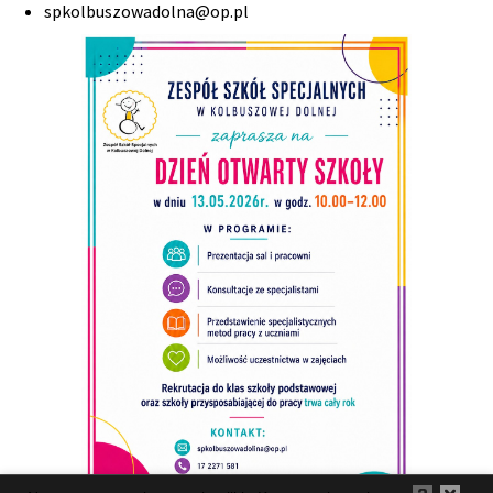
spkolbuszowadolna@op.pl