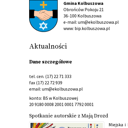
Gmina Kolbuszowa
Obrońców Pokoju 21
36-100 Kolbuszowa
e-mail: um@ekolbuszowa.pl
www: bip.kolbuszowa.pl
Aktualności
Dane szczegółowe
tel. cen. (17) 22 71 333
fax (17) 22 72 939
email:
um@ekolbuszowa.pl
konto: BS w Kolbuszowej
20 9180 0008 2001 0001 7792 0001
Spotkanie autorskie z Mają Drozd
Miejska i