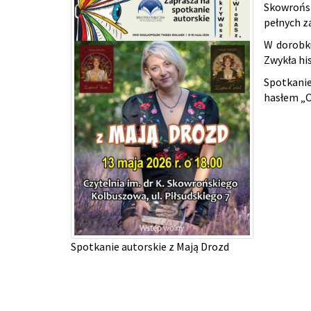
Skowrońsk
pełnych z
W dorobku
Zwykła his
Spotkanie
hasłem „O
Spotkanie autorskie z Mają Drozd