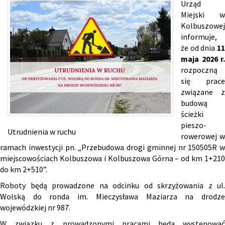
Urząd
Miejski w
Kolbuszowej
informuje,
że od dnia
11
maja 2026 r.
rozpoczną
się prace
związane z
budową
ścieżki
pieszo-
Utrudnienia w ruchu
rowerowej w
ramach inwestycji pn. „Przebudowa drogi gminnej nr 150505R w
miejscowościach Kolbuszowa i Kolbuszowa Górna – od km 1+210
do km 2+510”.
Roboty będą prowadzone na odcinku od skrzyżowania z ul.
Wolską do ronda im. Mieczysława Maziarza na drodze
wojewódzkiej nr 987.
W związku z prowadzonymi pracami będą występować