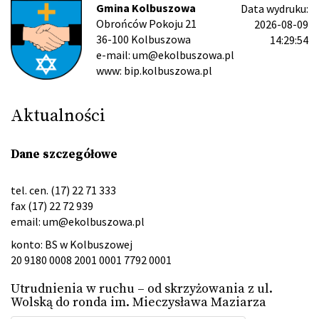
Gmina Kolbuszowa
Data wydruku:
Obrońców Pokoju 21
2026-08-09
36-100 Kolbuszowa
14:29:54
e-mail: um@ekolbuszowa.pl
www: bip.kolbuszowa.pl
Aktualności
Dane szczegółowe
tel. cen. (17) 22 71 333
fax (17) 22 72 939
email:
um@ekolbuszowa.pl
konto: BS w Kolbuszowej
20 9180 0008 2001 0001 7792 0001
Utrudnienia w ruchu – od skrzyżowania z ul.
Wolską do ronda im. Mieczysława Maziarza