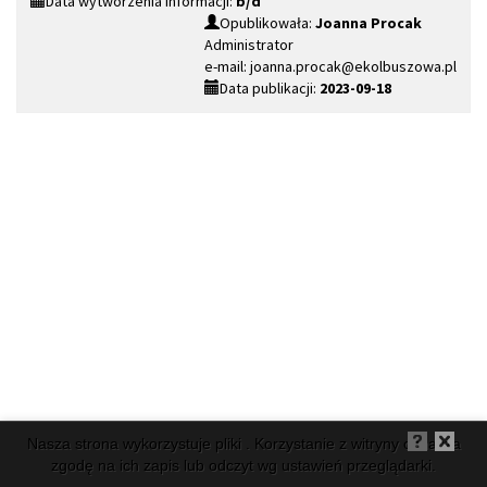
Data wytworzenia informacji:
b/d
Opublikowała:
Joanna Procak
Administrator
e-mail: joanna.procak@ekolbuszowa.pl
Data publikacji:
2023-09-18
Nasza strona wykorzystuje pliki . Korzystanie z witryny oznacza
zgodę na ich zapis lub odczyt wg ustawień przeglądarki.