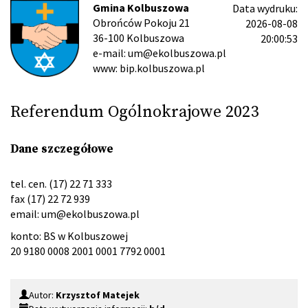
Gmina Kolbuszowa
Data wydruku:
Obrońców Pokoju 21
2026-08-08
36-100 Kolbuszowa
20:00:53
e-mail: um@ekolbuszowa.pl
www: bip.kolbuszowa.pl
Referendum Ogólnokrajowe 2023
Dane szczegółowe
tel. cen. (17) 22 71 333
fax (17) 22 72 939
email:
um@ekolbuszowa.pl
konto: BS w Kolbuszowej
20 9180 0008 2001 0001 7792 0001
Autor:
Krzysztof Matejek