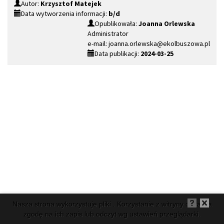
Autor:
Krzysztof Matejek
Data wytworzenia informacji:
b/d
Opublikowała:
Joanna Orlewska
Administrator
e-mail: joanna.orlewska@ekolbuszowa.pl
Data publikacji:
2024-03-25
Nasza strona wykorzystuje pliki . Korzystanie z witryny oznacza
zgodę na ich zapis lub odczyt wg ustawień przeglądarki.