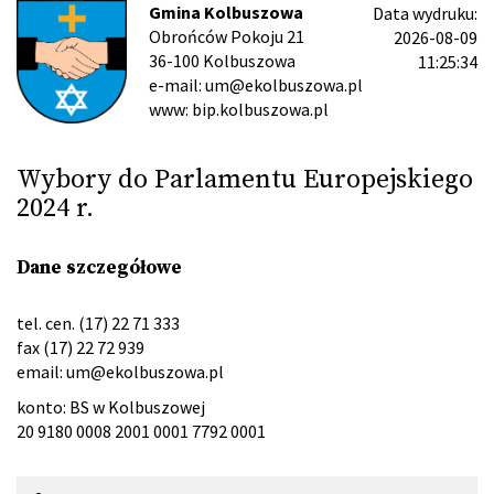
Gmina Kolbuszowa
Data wydruku:
Obrońców Pokoju 21
2026-08-09
36-100 Kolbuszowa
11:25:34
e-mail: um@ekolbuszowa.pl
www: bip.kolbuszowa.pl
Wybory do Parlamentu Europejskiego
2024 r.
Dane szczegółowe
tel. cen. (17) 22 71 333
fax (17) 22 72 939
email:
um@ekolbuszowa.pl
konto: BS w Kolbuszowej
20 9180 0008 2001 0001 7792 0001