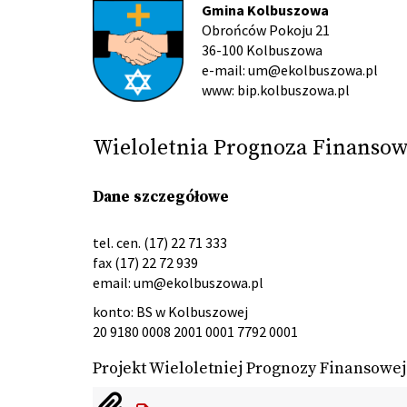
Gmina Kolbuszowa
Obrońców Pokoju 21
36-100 Kolbuszowa
e-mail: um@ekolbuszowa.pl
www: bip.kolbuszowa.pl
Wieloletnia Prognoza Finanso
Dane szczegółowe
tel. cen. (17) 22 71 333
fax (17) 22 72 939
email:
um@ekolbuszowa.pl
konto: BS w Kolbuszowej
20 9180 0008 2001 0001 7792 0001
Projekt Wieloletniej Prognozy Finansowe