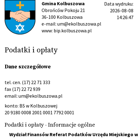
Gmina Kolbuszowa
Data wydruku:
Obrońców Pokoju 21
2026-08-08
36-100 Kolbuszowa
14:26:47
e-mail: um@ekolbuszowa.pl
www: bip.kolbuszowa.pl
Podatki i opłaty
Dane szczegółowe
tel. cen. (17) 22 71 333
fax (17) 22 72 939
email:
um@ekolbuszowa.pl
konto: BS w Kolbuszowej
20 9180 0008 2001 0001 7792 0001
Podatki i opłaty - Informacje ogólne
Wydział Finansów Referat Podatków Urzędu Miejskiego w