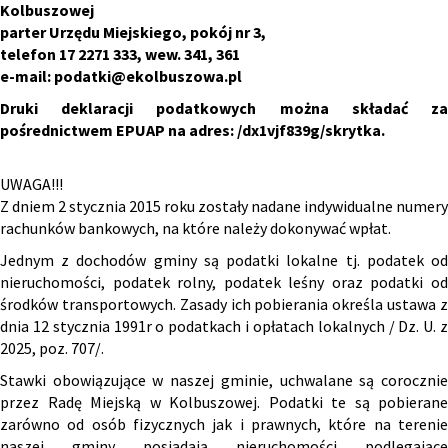
Kolbuszowej
parter Urzędu Miejskiego, pokój nr 3,
telefon 17 2271 333, wew. 341, 361
e-mail:
podatki@ekolbuszowa.pl
Druki deklaracji podatkowych można składać za
pośrednictwem EPUAP na adres: /dx1vjf839g/skrytka.
UWAGA!!!
Z dniem 2 stycznia 2015 roku zostały nadane indywidualne numery
rachunków bankowych, na które należy dokonywać wpłat.
Jednym z dochodów gminy są podatki lokalne tj. podatek od
nieruchomości, podatek rolny, podatek leśny oraz podatki od
środków transportowych. Zasady ich pobierania określa ustawa z
dnia 12 stycznia 1991r o podatkach i opłatach lokalnych / Dz. U. z
2025, poz. 707/.
Stawki obowiązujące w naszej gminie, uchwalane są corocznie
przez Radę Miejską w Kolbuszowej. Podatki te są pobierane
zarówno od osób fizycznych jak i prawnych, które na terenie
naszej gminy posiadają nieruchomości podlegające