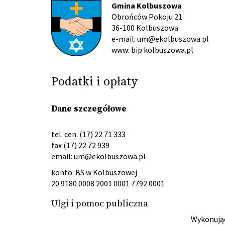
Gmina Kolbuszowa
Obrońców Pokoju 21
36-100 Kolbuszowa
e-mail: um@ekolbuszowa.pl
www: bip.kolbuszowa.pl
Podatki i opłaty
Dane szczegółowe
tel. cen. (17) 22 71 333
fax (17) 22 72 939
email:
um@ekolbuszowa.pl
konto: BS w Kolbuszowej
20 9180 0008 2001 0001 7792 0001
Ulgi i pomoc publiczna
Wykonując 