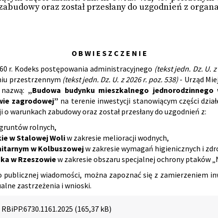
zabudowy oraz został przesłany do uzgodnień z organ
O B W I E S Z C Z E N I E
 1960 r. Kodeks postępowania administracyjnego
(tekst jedn. Dz. U. 
aniu przestrzennym
(tekst jedn. Dz. U. z 2026 r. poz. 538)
- Urząd Mie
 nazwą:
„Budowa budynku mieszkalnego jednorodzinnego wr
wie zagrodowej”
na terenie inwestycji stanowiącym części dział
i o warunkach zabudowy oraz został przesłany do uzgodnień z:
 gruntów rolnych,
ie w Stalowej Woli
w zakresie melioracji wodnych,
itarnym w Kolbuszowej
w zakresie wymagań higienicznych i zd
ka w Rzeszowie
w zakresie obszaru specjalnej ochrony ptaków „
do publicznej wiadomości, można zapoznać się z zamierzeniem in
alne zastrzeżenia i wnioski.
RBiPP.6730.1161.2025 (165,37 kB)