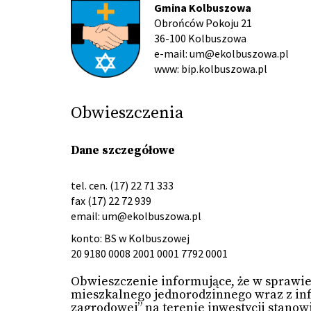
Gmina Kolbuszowa
Obrońców Pokoju 21
36-100 Kolbuszowa
e-mail: um@ekolbuszowa.pl
www: bip.kolbuszowa.pl
Obwieszczenia
Dane szczegółowe
tel. cen. (17) 22 71 333
fax (17) 22 72 939
email:
um@ekolbuszowa.pl
konto: BS w Kolbuszowej
20 9180 0008 2001 0001 7792 0001
Obwieszczenie informujące, że w sprawi
mieszkalnego jednorodzinnego wraz z inf
zagrodowej” na terenie inwestycji stanow