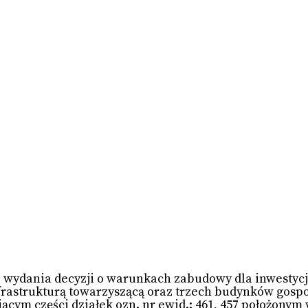
e wydania decyzji o warunkach zabudowy dla inwestyc
rastrukturą towarzyszącą oraz trzech budynków gosp
iącym części działek ozn. nr ewid.: 461, 457 położony