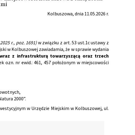
ami
Kolbuszowa, dnia 11.05.2026 r.
z 2025 r., poz. 1691)
w związku z art. 53 ust.1c ustawy z
jski w Kolbuszowej zawiadamia, że w sprawie wydania
az z infrastrukturą towarzyszącą oraz trzech
ek ozn. nr ewid.: 461, 457 położonym w miejscowości
rowotnych,
Natura 2000”.
westycyjnym w Urzędzie Miejskim w Kolbuszowej, ul.