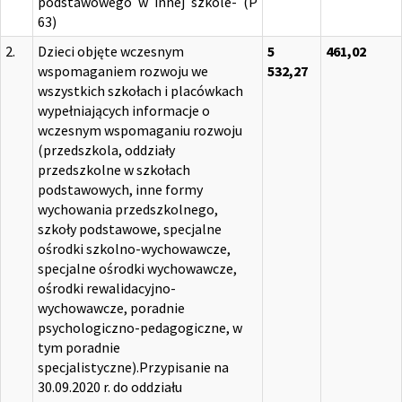
podstawowego w innej szkole- (P
63)
2.
Dzieci objęte wczesnym
5
461,02
wspomaganiem rozwoju we
532,27
wszystkich szkołach i placówkach
wypełniających informacje o
wczesnym wspomaganiu rozwoju
(przedszkola, oddziały
przedszkolne w szkołach
podstawowych, inne formy
wychowania przedszkolnego,
szkoły podstawowe, specjalne
ośrodki szkolno-wychowawcze,
specjalne ośrodki wychowawcze,
ośrodki rewalidacyjno-
wychowawcze, poradnie
psychologiczno-pedagogiczne, w
tym poradnie
specjalistyczne).Przypisanie na
30.09.2020 r. do oddziału