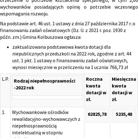
orzeczenie o potrzebie kształcenia specjalnego, w tym 2,00
wychowanków posiadających opinię o potrzebie wczesnego
wspomagania rozwoju.
Na podstawie art. 46 ust. 1 ustawy z dnia 27 października 2017 r. o
finansowaniu zadań oświatowych (Dz. U. z 2021 r. poz. 1930 z
późn. zm.) Gmina Kolbuszowa ogłasza:
zaktualizowana podstawowa kwota dotacji dla
niepublicznych przedszkoli na 2022 rok, zgodnie z art. 44
ust. 1 pkt. 1 ustawy o finansowaniu zadań oświatowych,
wynosi miesięcznie w przeliczeniu na 1 ucznia: 766,73 zł
L.P.
Roczna
Miesięczna
Rodzaj niepełnosprawności
kwota
kwota
-2022 rok
dotacji w
dotacji w
zł.
zł.
1.
Wychowankowie ośrodków
62825,78
5235,48
rewalidacyjno-wychowawczych z
niepełnosprawnością
intelektualną w stopniu