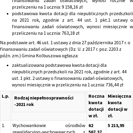
finansowaniu zadań oświatowych, wynosi rocznie w
przeliczeniu na 1 ucznia: 9 158,16 zł
podstawowa kwota dotacji dla niepublicznych przedszkoli
na 2021 rok, zgodnie z art. 44 ust. 1 pkt.1 ustawy o
finansowaniu zadań oświatowych, wynosi miesięcznie w
przeliczeniu na 1 ucznia: 763,18 zł
Na podstawie art. 46 ust. 1 ustawy z dnia 27 października 2017 r. o
finansowaniu zadań oświatowych (Dz. U. z 2017 r. poz. 2203 z
późn. zm.) Gmina Kolbuszowa ogłasza:
zaktualizowana podstawowa kwota dotacji dla
niepublicznych przedszkoli na 2021 rok, zgodnie z art. 44
ust. 1 pkt. 2 ustawy o finansowaniu zadań oświatowych,
wynosi miesięcznie w przeliczeniu na 1 ucznia: 736,44 zł
L.p.
Roczna
Miesięczna
Rodzaj niepełnosprawności
kwota
kwota
-2021 rok
dotacji
dotacji w
w zł.
zł.
1.
Wychowankowie ośrodków
62
5 213,95
rewalidacyjno-wychowawczych z
567,37