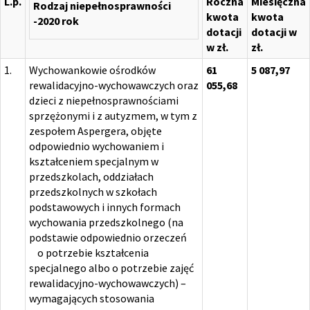
L.p.
Roczna
Miesięczna
Rodzaj niepełnosprawności
kwota
kwota
-2020 rok
dotacji
dotacji w
w zł.
zł.
1.
Wychowankowie ośrodków
61
5 087,97
rewalidacyjno-wychowawczych oraz
055,68
dzieci z niepełnosprawnościami
sprzężonymi i z autyzmem, w tym z
zespołem Aspergera, objęte
odpowiednio wychowaniem i
kształceniem specjalnym w
przedszkolach, oddziałach
przedszkolnych w szkołach
podstawowych i innych formach
wychowania przedszkolnego (na
podstawie odpowiednio orzeczeń
o potrzebie kształcenia
specjalnego albo o potrzebie zajęć
rewalidacyjno-wychowawczych) –
wymagających stosowania