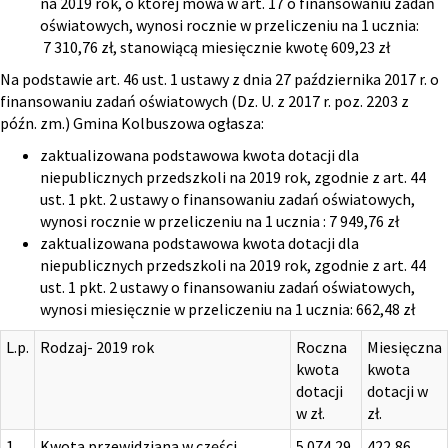
na 2019 rok, o której mowa w art. 17 o finansowaniu zadań
oświatowych, wynosi rocznie w przeliczeniu na 1 ucznia:
7 310,76 zł, stanowiącą miesięcznie kwotę 609,23 zł
Na podstawie art. 46 ust. 1 ustawy z dnia 27 października 2017 r. o
finansowaniu zadań oświatowych (Dz. U. z 2017 r. poz. 2203 z
późn. zm.) Gmina Kolbuszowa ogłasza:
zaktualizowana podstawowa kwota dotacji dla
niepublicznych przedszkoli na 2019 rok, zgodnie z art. 44
ust. 1 pkt. 2 ustawy o finansowaniu zadań oświatowych,
wynosi rocznie w przeliczeniu na 1 ucznia : 7 949,76 zł
zaktualizowana podstawowa kwota dotacji dla
niepublicznych przedszkoli na 2019 rok, zgodnie z art. 44
ust. 1 pkt. 2 ustawy o finansowaniu zadań oświatowych,
wynosi miesięcznie w przeliczeniu na 1 ucznia: 662,48 zł
L.p.
Rodzaj- 2019 rok
Roczna
Miesięczna
kwota
kwota
dotacji
dotacji w
w zł.
zł.
1.
Kwota przewidziana w części
5 074,29
422,86