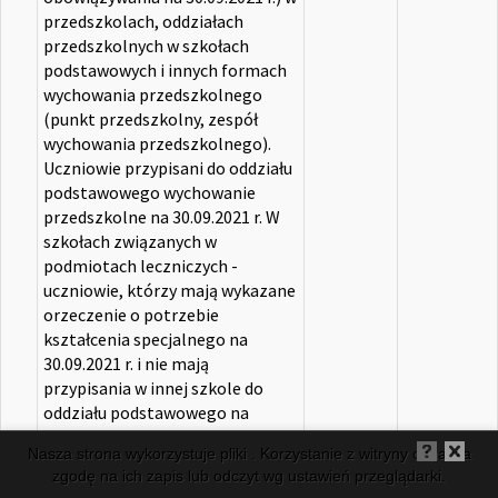
przedszkolach, oddziałach
przedszkolnych w szkołach
podstawowych i innych formach
wychowania przedszkolnego
(punkt przedszkolny, zespół
wychowania przedszkolnego).
Uczniowie przypisani do oddziału
podstawowego wychowanie
przedszkolne na 30.09.2021 r. W
szkołach związanych w
podmiotach leczniczych -
uczniowie, którzy mają wykazane
orzeczenie o potrzebie
kształcenia specjalnego na
30.09.2021 r. i nie mają
przypisania w innej szkole do
oddziału podstawowego na
30.09.2021 r.- (P 72)
Nasza strona wykorzystuje pliki . Korzystanie z witryny oznacza
zgodę na ich zapis lub odczyt wg ustawień przeglądarki.
Dodatkowa kwota przewidziana w części oświatowej