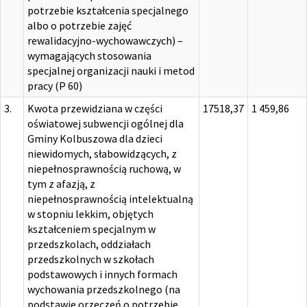
potrzebie kształcenia specjalnego
albo o potrzebie zajęć
rewalidacyjno-wychowawczych) –
wymagających stosowania
specjalnej organizacji nauki i metod
pracy (P 60)
3.
Kwota przewidziana w części
17518,37
1 459,86
oświatowej subwencji ogólnej dla
Gminy Kolbuszowa dla dzieci
niewidomych, słabowidzących, z
niepełnosprawnością ruchową, w
tym z afazją, z
niepełnosprawnością intelektualną
w stopniu lekkim, objętych
kształceniem specjalnym w
przedszkolach, oddziałach
przedszkolnych w szkołach
podstawowych i innych formach
wychowania przedszkolnego (na
podstawie orzeczeń o potrzebie