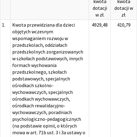
kwota
kwota
dotacji
dotacji w
w zł.
zł.
1.
Kwota przewidziana dla dzieci
4929,48
410,79
objętych wczesnym
wspomaganiem rozwoju w
przedszkolach, oddziałach
przedszkolnych zorganizowanych
w szkołach podstawowych, innych
formach wychowania
przedszkolnego, szkołach
podstawowych, specjalnych
ośrodkach szkolno-
wychowawczych, specjalnych
ośrodkach wychowawczych,
ośrodkach rewalidacyjno-
wychowawczych, poradniach
psychologiczno-pedagogicznych
(na podstawie opinii, o których
mowa w art. 71b ust. 3 i 3a ustawy o