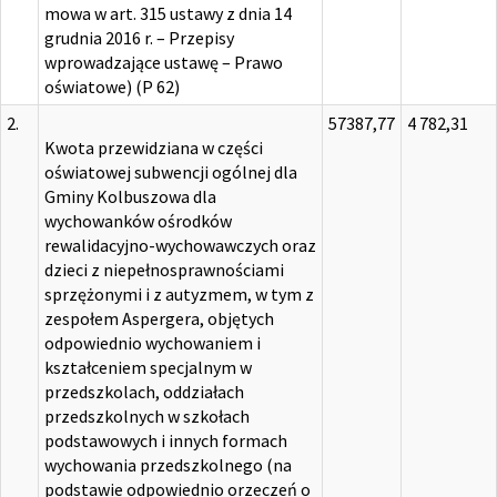
mowa w art. 315 ustawy z dnia 14
grudnia 2016 r. – Przepisy
wprowadzające ustawę – Prawo
oświatowe) (P 62)
2.
57387,77
4 782,31
Kwota przewidziana w części
oświatowej subwencji ogólnej dla
Gminy Kolbuszowa dla
wychowanków ośrodków
rewalidacyjno-wychowawczych oraz
dzieci z niepełnosprawnościami
sprzężonymi i z autyzmem, w tym z
zespołem Aspergera, objętych
odpowiednio wychowaniem i
kształceniem specjalnym w
przedszkolach, oddziałach
przedszkolnych w szkołach
podstawowych i innych formach
wychowania przedszkolnego (na
podstawie odpowiednio orzeczeń o