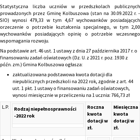
Statystyczna liczba uczniów w przedszkolach publicznych
prowadzonych przez Gminę Kolbuszowa (stan na 30.09.2022 r. -
SIO) wynosi 479,33 w tym 4,67 wychowanków posiadających
orzeczenie o potrzebie kształcenia specjalnego, w tym 2,00
wychowanków posiadających opinię o potrzebie wczesnego
wspomagania rozwoju.
Na podstawie art. 46 ust. 1 ustawy z dnia 27 października 2017 r. o
finansowaniu zadań oświatowych (Dz. U. z 2021 r. poz. 1930 z
późn. zm.) Gmina Kolbuszowa ogłasza:
zaktualizowana podstawowa kwota dotacji dla
niepublicznych przedszkoli na 2022 rok, zgodnie z art. 44
ust. 1 pkt. 1 ustawy o finansowaniu zadań oświatowych,
wynosi miesięcznie w przeliczeniu na 1 ucznia: 766,73 zł
L.P.
Roczna
Miesięczna
Rodzaj niepełnosprawności
kwota
kwota
-2022 rok
dotacji w
dotacji w
zł.
zł.