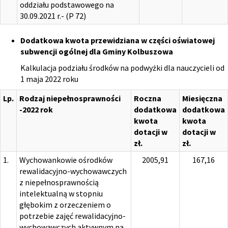
oddziału podstawowego na
30.09.2021 r.- (P 72)
Dodatkowa kwota przewidziana w części oświatowej
subwencji ogólnej dla Gminy Kolbuszowa
Kalkulacja podziału środków na podwyżki dla nauczycieli od
1 maja 2022 roku
Lp.
Rodzaj niepełnosprawności
Roczna
Miesięczna
-2022 rok
dodatkowa
dodatkowa
kwota
kwota
dotacji w
dotacji w
zł.
zł.
1.
Wychowankowie ośrodków
2005,91
167,16
rewalidacyjno-wychowawczych
z niepełnosprawnością
intelektualną w stopniu
głębokim z orzeczeniem o
potrzebie zajęć rewalidacyjno-
wychowawczych aktywnym na