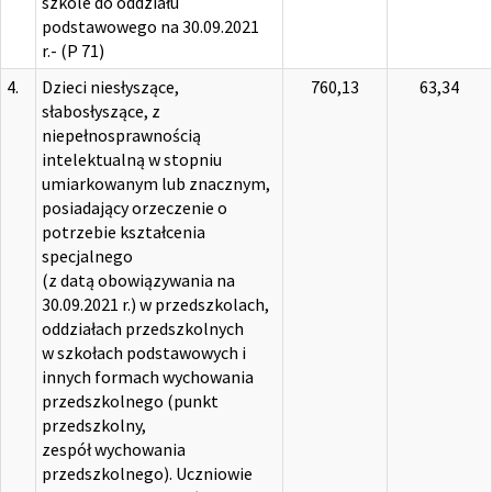
szkole do oddziału
podstawowego na 30.09.2021
r.- (P 71)
4.
Dzieci niesłyszące,
760,13
63,34
słabosłyszące, z
niepełnosprawnością
intelektualną w stopniu
umiarkowanym lub znacznym,
posiadający orzeczenie o
potrzebie kształcenia
specjalnego
(z datą obowiązywania na
30.09.2021 r.) w przedszkolach,
oddziałach przedszkolnych
w szkołach podstawowych i
innych formach wychowania
przedszkolnego (punkt
przedszkolny,
zespół wychowania
przedszkolnego). Uczniowie