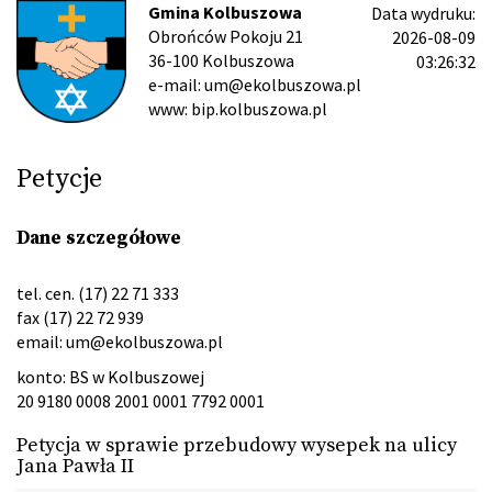
Gmina Kolbuszowa
Data wydruku:
Obrońców Pokoju 21
2026-08-09
36-100 Kolbuszowa
03:26:32
e-mail: um@ekolbuszowa.pl
www: bip.kolbuszowa.pl
Petycje
Dane szczegółowe
tel. cen. (17) 22 71 333
fax (17) 22 72 939
email:
um@ekolbuszowa.pl
konto: BS w Kolbuszowej
20 9180 0008 2001 0001 7792 0001
Petycja w sprawie przebudowy wysepek na ulicy
Jana Pawła II