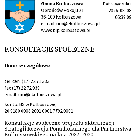
Gmina Kolbuszowa
Data wydruku:
Obrońców Pokoju 21
2026-08-08
36-100 Kolbuszowa
06:39:09
e-mail: um@ekolbuszowa.pl
www: bip.kolbuszowa.pl
KONSULTACJE SPOŁECZNE
Dane szczegółowe
tel. cen. (17) 22 71 333
fax (17) 22 72 939
email:
um@ekolbuszowa.pl
konto: BS w Kolbuszowej
20 9180 0008 2001 0001 7792 0001
Konsultacje społeczne projektu aktualizacji
Strategii Rozwoju Ponadlokalnego dla Partnerstwa
Kolbuszowskiego na lata 2022–2030