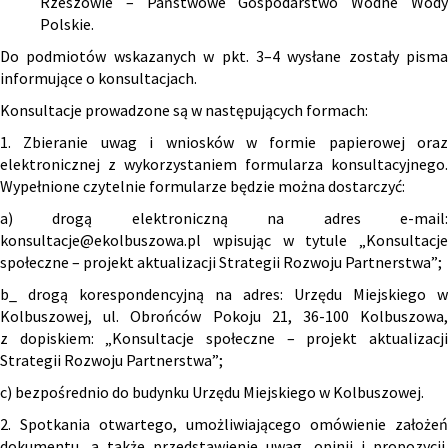
Rzeszowie – Państwowe Gospodarstwo Wodne Wody
Polskie.
Do podmiotów wskazanych w pkt. 3–4 wysłane zostały pisma
informujące o konsultacjach.
Konsultacje prowadzone są w następujących formach:
1. Zbieranie uwag i wniosków w formie papierowej oraz
elektronicznej z wykorzystaniem formularza konsultacyjnego.
Wypełnione czytelnie formularze będzie można dostarczyć:
a) drogą elektroniczną na adres e-mail:
konsultacje@ekolbuszowa.pl wpisując w tytule „Konsultacje
społeczne – projekt aktualizacji Strategii Rozwoju Partnerstwa”;
b_ drogą korespondencyjną na adres: Urzędu Miejskiego w
Kolbuszowej, ul. Obrońców Pokoju 21, 36-100 Kolbuszowa,
z dopiskiem: „Konsultacje społeczne – projekt aktualizacji
Strategii Rozwoju Partnerstwa”;
c) bezpośrednio do budynku Urzędu Miejskiego w Kolbuszowej.
2. Spotkania otwartego, umożliwiającego omówienie założeń
dokumentu, a także przedstawienie uwag, opinii i propozycji.