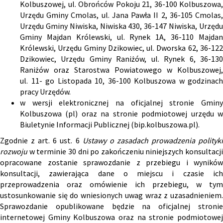
Kolbuszowej, ul. Obrońców Pokoju 21, 36-100 Kolbuszowa,
Urzędu Gminy Cmolas, ul. Jana Pawła II 2, 36-105 Cmolas,
Urzędu Gminy Niwiska, Niwiska 430, 36-147 Niwiska, Urzędu
Gminy Majdan Królewski, ul. Rynek 1A, 36-110 Majdan
Królewski, Urzędu Gminy Dzikowiec, ul. Dworska 62, 36-122
Dzikowiec, Urzędu Gminy Raniżów, ul. Rynek 6, 36-130
Raniżów oraz Starostwa Powiatowego w Kolbuszowej,
ul. 11- go Listopada 10, 36-100 Kolbuszowa w godzinach
pracy Urzędów.
w wersji elektronicznej na oficjalnej stronie Gminy
Kolbuszowa (
pl
) oraz na stronie podmiotowej urzędu 
Biuletynie Informacji Publicznej (
bip.kolbuszowa.pl
).
Zgodnie z art. 6 ust. 6
Ustawy o zasadach prowadzenia polityk
rozwoju
w terminie 30 dni po zakończeniu niniejszych konsultacji
opracowane zostanie sprawozdanie z przebiegu i wyników
konsultacji, zawierająca dane o miejscu i czasie ich
przeprowadzenia oraz omówienie ich przebiegu, w tym
ustosunkowanie się do wniesionych uwag wraz z uzasadnieniem.
Sprawozdanie opublikowane będzie na oficjalnej stronie
internetowej Gminy Kolbuszowa oraz na stronie podmiotowej