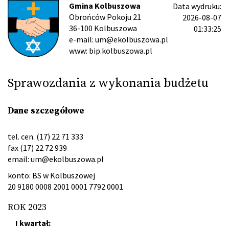
Gmina Kolbuszowa
Data wydruku:
Obrońców Pokoju 21
2026-08-07
36-100 Kolbuszowa
01:33:25
e-mail: um@ekolbuszowa.pl
www: bip.kolbuszowa.pl
Sprawozdania z wykonania budżetu
Dane szczegółowe
tel. cen. (17) 22 71 333
fax (17) 22 72 939
email:
um@ekolbuszowa.pl
konto: BS w Kolbuszowej
20 9180 0008 2001 0001 7792 0001
ROK 2023
I kwartał: