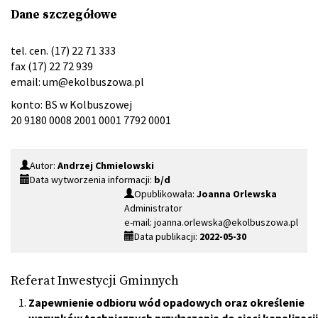
Dane szczegółowe
tel. cen. (17) 22 71 333
fax (17) 22 72 939
email:
um@ekolbuszowa.pl
konto: BS w Kolbuszowej
20 9180 0008 2001 0001 7792 0001
Autor:
Andrzej Chmielowski
Data wytworzenia informacji:
b/d
Opublikowała:
Joanna Orlewska
Administrator
e-mail: joanna.orlewska@ekolbuszowa.pl
Data publikacji:
2022-05-30
Referat Inwestycji Gminnych
Zapewnienie odbioru wód opadowych oraz określenie