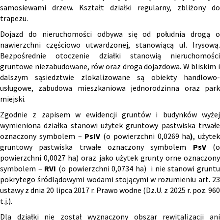
samosiewami drzew. Kształt działki regularny, zbliżony do
trapezu.
Dojazd do nieruchomości odbywa się od południa drogą o
nawierzchni częściowo utwardzonej, stanowiącą ul. Irysową.
Bezpośrednie otoczenie działki stanowią nieruchomości
gruntowe niezabudowane, rów oraz droga dojazdowa. W bliskim i
dalszym sąsiedztwie zlokalizowane są obiekty handlowo-
usługowe, zabudowa mieszkaniowa jednorodzinna oraz park
miejski.
Zgodnie z zapisem w ewidencji gruntów i budynków wyżej
wymieniona działka stanowi użytek gruntowy pastwiska trwałe
oznaczony symbolem –
PsIV
(o powierzchni 0,0269 ha
)
, użytek
gruntowy pastwiska trwałe oznaczony symbolem
PsV
(
powierzchni 0,0027 ha) oraz jako użytek grunty orne oznaczony
symbolem –
RVI
(o powierzchni 0,0734 ha) i nie stanowi grunt
pokrytego śródlądowymi wodami stojącymi w rozumieniu art. 23
ustawy z dnia 20 lipca 2017 r. Prawo wodne (Dz.U. z 2025 r. poz. 960
t.j.).
Dla działki nie został wyznaczony obszar rewitalizacji ani