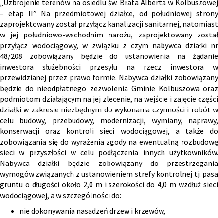
„Uzbrojenie terenów na osiedlu św. Brata Alberta w Kolbuszowej
– etap II”. Na przedmiotowej działce, od południowej strony
zaprojektowany został przyłącz kanalizacji sanitarnej, natomiast
w jej południowo-wschodnim narożu, zaprojektowany został
przyłącz wodociągowy, w związku z czym nabywca działki nr
48/208 zobowiązany będzie do ustanowienia na żądanie
inwestora służebności przesyłu na rzecz inwestora w
przewidzianej przez prawo formie. Nabywca działki zobowiązany
będzie do nieodpłatnego zezwolenia Gminie Kolbuszowa oraz
podmiotom działającym na jej zlecenie, na wejście i zajęcie części
działki w zakresie niezbędnym do wykonania czynności i robót w
celu budowy, przebudowy, modernizacji, wymiany, naprawy,
konserwacji oraz kontroli sieci wodociągowej, a także do
zobowiązania się do wyrażenia zgody na ewentualną rozbudowę
sieci w przyszłości w celu podłączenia innych użytkowników.
Nabywca działki będzie zobowiązany do przestrzegania
wymogów związanych z ustanowieniem strefy kontrolnej tj. pasa
gruntu o długości około 2,0 m i szerokości do 4,0 m wzdłuż sieci
wodociągowej, a w szczególności do:
nie dokonywania nasadzeń drzew i krzewów,