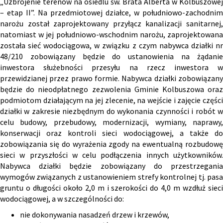
„Uzbrojenie terenów na osiedlu św. Brata Alberta w Kolbuszowej
– etap II”. Na przedmiotowej działce, w południowo-zachodnim
narożu został zaprojektowany przyłącz kanalizacji sanitarnej,
natomiast w jej południowo-wschodnim narożu, zaprojektowana
została sieć wodociągowa, w związku z czym nabywca działki nr
48/210 zobowiązany będzie do ustanowienia na żądanie
inwestora służebności przesyłu na rzecz inwestora w
przewidzianej przez prawo formie. Nabywca działki zobowiązany
będzie do nieodpłatnego zezwolenia Gminie Kolbuszowa oraz
podmiotom działającym na jej zlecenie, na wejście i zajęcie części
działki w zakresie niezbędnym do wykonania czynności i robót w
celu budowy, przebudowy, modernizacji, wymiany, naprawy,
konserwacji oraz kontroli sieci wodociągowej, a także do
zobowiązania się do wyrażenia zgody na ewentualną rozbudowę
sieci w przyszłości w celu podłączenia innych użytkowników.
Nabywca działki będzie zobowiązany do przestrzegania
wymogów związanych z ustanowieniem strefy kontrolnej tj. pasa
gruntu o długości około 2,0 m i szerokości do 4,0 m wzdłuż sieci
wodociągowej, a w szczególności do:
nie dokonywania nasadzeń drzew i krzewów,