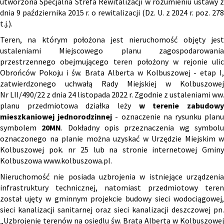
utworzona Specjalna Strefa Rewitalizacji w rozumieniu ustawy z
dnia 9 października 2015 r. o rewitalizacji (Dz. U. z 2024 r. poz. 278
t.j.).
Teren, na którym położona jest nieruchomość objęty jest
ustaleniami Miejscowego planu zagospodarowania
przestrzennego obejmującego teren położony w rejonie ulic
Obrońców Pokoju i św. Brata Alberta w Kolbuszowej - etap I,
zatwierdzonego uchwałą Rady Miejskiej w Kolbuszowej
Nr LII/490/22 z dnia 24 listopada 2022 r. Zgodnie z ustaleniami ww.
planu przedmiotowa działka leży
w terenie zabudow
mieszkaniowej jednorodzinnej
- oznaczenie na rysunku plan
symbolem
20MN
. Dokładny opis przeznaczenia wg symbol
oznaczonego na planie można uzyskać w Urzędzie Miejskim w
Kolbuszowej pok. nr 25 lub na stronie internetowej Gminy
Kolbuszowa
www.kolbuszowa.pl
.
Nieruchomość nie posiada uzbrojenia w istniejące urządzenia
infrastruktury technicznej, natomiast przedmiotowy teren
został ujęty w gminnym projekcie budowy sieci wodociągowej,
sieci kanalizacji sanitarnej oraz sieci kanalizacji deszczowej pn.
„Uzbrojenie terenów na osiedlu św. Brata Alberta w Kolbuszowej