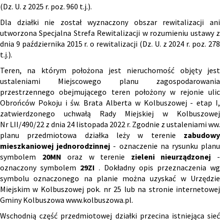
(Dz. U. z 2025 r. poz. 960 t.j.).
Dla działki nie został wyznaczony obszar rewitalizacji ani
utworzona Specjalna Strefa Rewitalizacji w rozumieniu ustawy z
dnia 9 października 2015 r. o rewitalizacji (Dz. U. z 2024 r. poz. 278
t.j.).
Teren, na którym położona jest nieruchomość objęty jest
ustaleniami Miejscowego planu zagospodarowania
przestrzennego obejmującego teren położony w rejonie ulic
Obrońców Pokoju i św. Brata Alberta w Kolbuszowej - etap I,
zatwierdzonego uchwałą Rady Miejskiej w Kolbuszowej
Nr LII/490/22 z dnia 24 listopada 2022 r. Zgodnie z ustaleniami ww.
planu przedmiotowa działka leży w terenie
zabudow
mieszkaniowej jednorodzinnej
- oznaczenie na rysunku plan
symbolem
20MN
oraz w terenie
zieleni nieurządzonej
oznaczony symbolem
29ZI
. Dokładny opis przeznaczenia wg
symbolu oznaczonego na planie można uzyskać w Urzędzie
Miejskim w Kolbuszowej pok. nr 25 lub na stronie internetowej
Gminy Kolbuszowa
www.kolbuszowa.pl
.
Wschodnią część przedmiotowej działki przecina istniejąca sieć