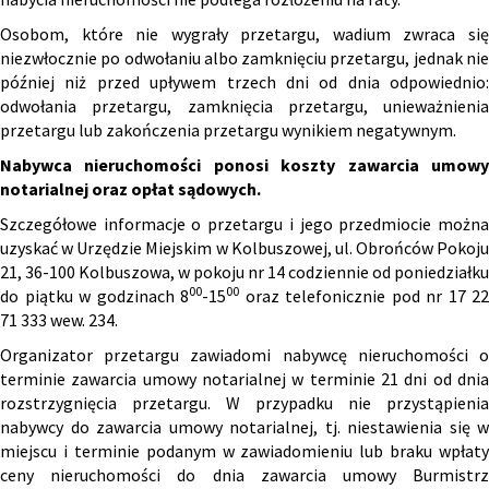
Osobom, które nie wygrały przetargu, wadium zwraca się
niezwłocznie po odwołaniu albo zamknięciu przetargu, jednak nie
później niż przed upływem trzech dni od dnia odpowiednio:
odwołania przetargu, zamknięcia przetargu, unieważnienia
przetargu lub zakończenia przetargu wynikiem negatywnym.
Nabywca nieruchomości ponosi koszty zawarcia umowy
notarialnej oraz opłat sądowych.
Szczegółowe informacje o przetargu i jego przedmiocie można
uzyskać w Urzędzie Miejskim w Kolbuszowej, ul. Obrońców Pokoju
21, 36-100 Kolbuszowa, w pokoju nr 14 codziennie od poniedziałku
00
00
do piątku w godzinach 8
-15
oraz telefonicznie pod nr 17 22
71 333 wew. 234.
Organizator przetargu zawiadomi nabywcę nieruchomości o
terminie zawarcia umowy notarialnej w terminie 21 dni od dnia
rozstrzygnięcia przetargu. W przypadku nie przystąpienia
nabywcy do zawarcia umowy notarialnej, tj. niestawienia się w
miejscu i terminie podanym w zawiadomieniu lub braku wpłaty
ceny nieruchomości do dnia zawarcia umowy Burmistrz