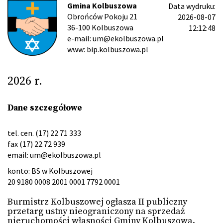
Gmina Kolbuszowa
Data wydruku:
Obrońców Pokoju 21
2026-08-07
36-100 Kolbuszowa
12:12:48
e-mail: um@ekolbuszowa.pl
www: bip.kolbuszowa.pl
2026 r.
Dane szczegółowe
tel. cen. (17) 22 71 333
fax (17) 22 72 939
email:
um@ekolbuszowa.pl
konto: BS w Kolbuszowej
20 9180 0008 2001 0001 7792 0001
Burmistrz Kolbuszowej ogłasza II publiczny
przetarg ustny nieograniczony na sprzedaż
nieruchomości własności Gminy Kolbuszowa.