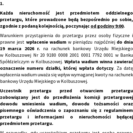
1.
Każda nieruchomość jest przedmiotem oddzielnego
przetargu, które prowadzone będą bezpośrednio po sobie,
zgodnie z podaną kolejnością, poczynając
od godziny 9:00
.
Warunkiem przystąpienia do przetargu przez osoby fizyczne i
prawne jest
wpłacenie wadium
w pieniądzu najpóźniej
do dnia
19 marca 2026
r.
na rachunek bankowy Urzędu Miejskiego
w Kolbuszowej Nr 20 9180 0008 2001 0001 7792 0001 w Banku
Spółdzielczym w Kolbuszowej.
Wpłata wadium winna zawierać
oznaczenie numeru działki, której wpłata dotyczy
. Za dat
wpłacenia wadium uważa się wpływ wymaganej kwoty na rachunek
bankowy Urzędu Miejskiego w Kolbuszowej.
Uczestnik przetargu przed otwarciem przetargu
zobowiązany jest do przedłożenia komisji przetargowej
dowodu wniesienia wadium, dowodu tożsamości oraz
pisemnego oświadczenia o zapoznaniu się z regulaminem
przetargu i informacjami o nieruchomości będącej
przedmiotem przetargu.
W przypadku, gdy uczestnikiem przetargu jest osoba prawna,