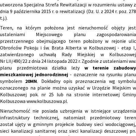
utworzona Specjalna Strefa Rewitalizacji w rozumieniu ustawy z
dnia 9 października 2015 r. o rewitalizacji (Dz. U. z 2024 r. poz. 278
t.j.).
Teren, na którym położona jest nieruchomość objęty jest
ustaleniami Miejscowego planu zagospodarowania
przestrzennego obejmującego teren położony w rejonie ulic
Obrońców Pokoju i św. Brata Alberta w Kolbuszowej - etap I,
zatwierdzonego uchwałą Rady Miejskiej w Kolbuszowej
Nr LII/490/22 z dnia 24 listopada 2022 r. Zgodnie z ustaleniami ww.
planu przedmiotowa działka leży
w terenie zabudow
mieszkaniowej jednorodzinnej
- oznaczenie na rysunku plan
symbolem
20MN
. Dokładny opis przeznaczenia wg symbol
oznaczonego na planie można uzyskać w Urzędzie Miejskim w
Kolbuszowej pok. nr 25 lub na stronie internetowej Gminy
Kolbuszowa
www.kolbuszowa.pl
.
Nieruchomość nie posiada uzbrojenia w istniejące urządzenia
infrastruktury technicznej, natomiast przedmiotowy teren
został ujęty w gminnym projekcie budowy sieci wodociągowej,
sieci kanalizacji sanitarnej oraz sieci kanalizacji deszczowej pn.