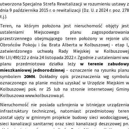
utworzona Specjalna Strefa Rewitalizacji w rozumieniu ustawy z
dnia 9 października 2015 r. o rewitalizacji (Dz. U. z 2024 r. poz. 278
t.j.).
Teren, na którym położona jest nieruchomość objęty jest
ustaleniami Miejscowego planu zagospodarowania
przestrzennego obejmującego teren położony w rejonie ulic
Obrońców Pokoju i św. Brata Alberta w Kolbuszowej - etap I,
zatwierdzonego uchwałą Rady Miejskiej w Kolbuszowej
Nr LII/490/22 z dnia 24 listopada 2022 r. Zgodnie z ustaleniami ww.
planu przedmiotowa działka leży
w terenie zabudow
mieszkaniowej jednorodzinnej
- oznaczenie na rysunku plan
symbolem
20MN
. Dokładny opis przeznaczenia wg symbol
oznaczonego na planie można uzyskać w Urzędzie Miejskim w
Kolbuszowej pok. nr 25 lub na stronie internetowej Gminy
Kolbuszowa
www.kolbuszowa.pl
.
Nieruchomość nie posiada uzbrojenia w istniejące urządzenia
infrastruktury technicznej, natomiast przedmiotowy teren
został ujęty w gminnym projekcie budowy sieci wodociągowej,
sieci kanalizacji sanitarnej oraz sieci kanalizacji deszczowej pn.