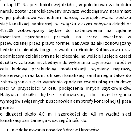
– etap II”. Na przedmiotowej działce, w południowo-zachodnim
narożu został zaprojektowany przyłącz wodociągowy, natomiast
w jej południowo-wschodnim narożu, zaprojektowana została
sieć kanalizacji sanitarnej, w związku z czym nabywca działki nr
48/209 zobowiązany będzie do ustanowienia na żądanie
inwestora służebności przesyłu na rzecz inwestora w
przewidzianej przez prawo formie. Nabywca działki zobowiązany
będzie do nieodpłatnego zezwolenia Gminie Kolbuszowa oraz
podmiotom działającym na jej zlecenie, na wejście i zajęcie części
działki w zakresie niezbędnym do wykonania czynności i robót w
celu budowy, przebudowy, modernizacji, wymiany, naprawy,
konserwacji oraz kontroli sieci kanalizacji sanitarnej, a także do
zobowiązania się do wyrażenia zgody na ewentualną rozbudowę
sieci w przyszłości w celu podłączenia innych użytkowników.
Nabywca działki będzie zobowiązany do przestrzegania
wymogów związanych z ustanowieniem strefy kontrolnej tj. pasa
gruntu
o długości około 4,0 m i szerokości do 4,0 m wzdłuż sieci
kanalizacji sanitarnej, a w szczególności do:
nie dokonywania nasadzeń drzew i krzewów,