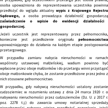
osoba upoważniona do reprezentowania uczestnika powinna
przedłożyć do wglądu aktualny
wypis z Krajowego Rejestr
Sądowego,
a osoba prowadząca działalność gospodarcz
zaświadczenie o wpisie do ewidencji działalności
gospodarczej.
Jeżeli uczestnik jest reprezentowany przez pełnomocnika,
konieczne jest przedłożenie oryginału
pełnomocnictwa
upoważniającego do działania na każdym etapie postępowania
przetargowego.
W przypadku zamiaru nabycia nieruchomości w ramach
wspólnoty ustawowej małżeńskiej, wadium powinno być
wpłacone przez oboje małżonków i do przetargu winni przystąpić
oboje małżonkowie chyba, że zostanie przedłożone przez jedno z
nich stosowne pełnomocnictwo.
W przypadku, gdy nabywcą nieruchomości ustalony zostanie
cudzoziemiec w rozumieniu ustawy z dnia 24 marca 1920 r. o
nabywaniu nieruchomości przez cudzoziemców (Dz. U. z 2017 r.
poz. 2278 t.j.) do zawarcia umowy notarialnej sprzedaży
nieruchomości nabywca winien przedłożyć zezwolenie, jeżeli