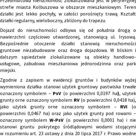
Przedmiotowa nieruchomość zlokalizowana jest w peryferyjnej
strefie miasta Kolbuszowa w obszarze mieszkaniowym. Teren
działki jest lekko pochyły, w całości porośnięty trawą. Kształt
działki regularny, wieloboczny, zbliżony do trapezu.
Dojazd do nieruchomości odbywa się od południa drogą o
nawierzchni częściowo utwardzonej, stanowiącą ul. Irysową.
Bezpośrednie otoczenie działki stanowią nieruchomości
gruntowe niezabudowane oraz droga dojazdowa. W bliskim i
dalszym sąsiedztwie zlokalizowane są obiekty handlowo-
usługowe, zabudowa mieszkaniowa jednorodzinna oraz park
miejski.
Zgodnie z zapisem w ewidencji gruntów i budynków wyżej
wymieniona działka stanowi użytek gruntowy pastwiska trwałe
oznaczony symbolem –
PsV
(o powierzchni 0,0197 ha
)
, użytek
grunty orne oznaczony symbolem
RV
(o powierzchni 0,0418 ha),
jako użytek grunty orne oznaczony symbolem –
RVI
(o
powierzchni 0,0467 ha) oraz jako użytek grunty pod rowami –
oznaczony symbolem
W-PsV
(o powierzchni 0,0001 ha) i nie
stanowi gruntu pokrytego śródlądowymi wodami stojącymi
w rozumieniu art. 23 ustawy z dnia 20 lipca 2017 r. Prawo wodne