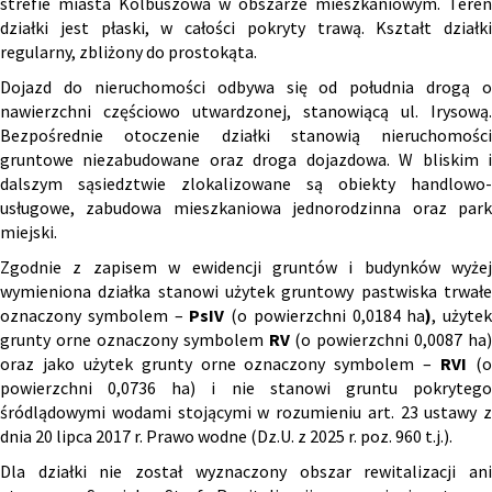
strefie miasta Kolbuszowa w obszarze mieszkaniowym. Teren
działki jest płaski, w całości pokryty trawą. Kształt działki
regularny, zbliżony do prostokąta.
Dojazd do nieruchomości odbywa się od południa drogą o
nawierzchni częściowo utwardzonej, stanowiącą ul. Irysową.
Bezpośrednie otoczenie działki stanowią nieruchomości
gruntowe niezabudowane oraz droga dojazdowa. W bliskim i
dalszym sąsiedztwie zlokalizowane są obiekty handlowo-
usługowe, zabudowa mieszkaniowa jednorodzinna oraz park
miejski.
Zgodnie z zapisem w ewidencji gruntów i budynków wyżej
wymieniona działka stanowi użytek gruntowy pastwiska trwałe
oznaczony symbolem –
PsIV
(o powierzchni 0,0184 ha
)
, użytek
grunty orne oznaczony symbolem
RV
(o powierzchni 0,0087 ha)
oraz jako użytek grunty orne oznaczony symbolem –
RVI
(
powierzchni 0,0736 ha) i nie stanowi gruntu pokrytego
śródlądowymi wodami stojącymi w rozumieniu art. 23 ustawy z
dnia 20 lipca 2017 r. Prawo wodne (Dz.U. z 2025 r. poz. 960 t.j.).
Dla działki nie został wyznaczony obszar rewitalizacji ani