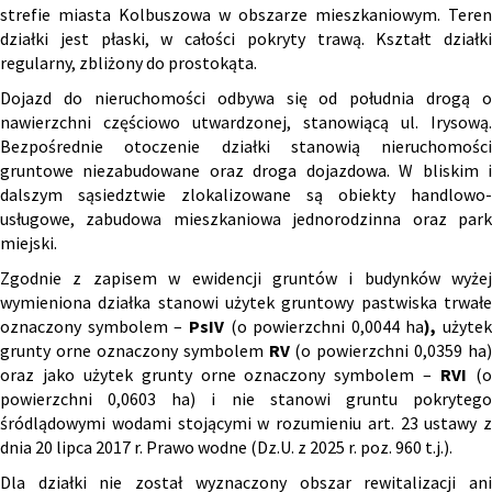
strefie miasta Kolbuszowa w obszarze mieszkaniowym. Teren
działki jest płaski, w całości pokryty trawą. Kształt działki
regularny, zbliżony do prostokąta.
Dojazd do nieruchomości odbywa się od południa drogą o
nawierzchni częściowo utwardzonej, stanowiącą ul. Irysową.
Bezpośrednie otoczenie działki stanowią nieruchomości
gruntowe niezabudowane oraz droga dojazdowa. W bliskim i
dalszym sąsiedztwie zlokalizowane są obiekty handlowo-
usługowe, zabudowa mieszkaniowa jednorodzinna oraz park
miejski.
Zgodnie z zapisem w ewidencji gruntów i budynków wyżej
wymieniona działka stanowi użytek gruntowy pastwiska trwałe
oznaczony symbolem –
PsIV
(o powierzchni 0,0044 ha
),
użytek
grunty orne oznaczony symbolem
RV
(o powierzchni 0,0359 ha)
oraz jako użytek grunty orne oznaczony symbolem –
RVI
(
powierzchni 0,0603 ha) i nie stanowi gruntu pokrytego
śródlądowymi wodami stojącymi w rozumieniu art. 23 ustawy z
dnia 20 lipca 2017 r. Prawo wodne (Dz.U. z 2025 r. poz. 960 t.j.).
Dla działki nie został wyznaczony obszar rewitalizacji ani