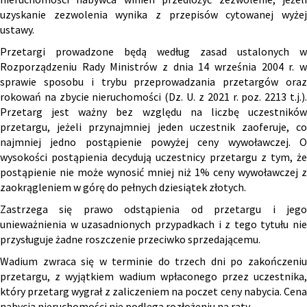
uzyskanie zezwolenia wynika z przepisów cytowanej wyżej
ustawy.
Przetargi prowadzone będą według zasad ustalonych w
Rozporządzeniu Rady Ministrów z dnia 14 września 2004 r. w
sprawie sposobu i trybu przeprowadzania przetargów oraz
rokowań na zbycie nieruchomości (Dz. U. z 2021 r. poz. 2213 t.j.).
Przetarg jest ważny bez względu na liczbę uczestników
przetargu, jeżeli przynajmniej jeden uczestnik zaoferuje, co
najmniej jedno postąpienie powyżej ceny wywoławczej. O
wysokości postąpienia decydują uczestnicy przetargu z tym, że
postąpienie nie może wynosić mniej niż 1% ceny wywoławczej z
zaokrągleniem w górę do pełnych dziesiątek złotych.
Zastrzega się prawo odstąpienia od przetargu i jego
unieważnienia w uzasadnionych przypadkach i z tego tytułu nie
przysługuje żadne roszczenie przeciwko sprzedającemu.
Wadium zwraca się w terminie do trzech dni po zakończeniu
przetargu, z wyjątkiem wadium wpłaconego przez uczestnika,
który przetarg wygrał z zaliczeniem na poczet ceny nabycia. Cena
nabycia nieruchomości nie podlega rozłożeniu na raty.