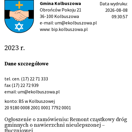
Gmina Kolbuszowa
Data wydruku:
Obrońców Pokoju 21
2026-08-08
36-100 Kolbuszowa
09:30:57
e-mail: um@ekolbuszowa.pl
www: bip.kolbuszowa.pl
2023 r.
Dane szczegółowe
tel. cen. (17) 22 71 333
fax (17) 22 72 939
email:
um@ekolbuszowa.pl
konto: BS w Kolbuszowej
20 9180 0008 2001 0001 7792 0001
Ogłoszenie o zamówieniu: Remont cząstkowy dróg
gminnych o nawierzchni nieulepszonej –
tłuczniowej