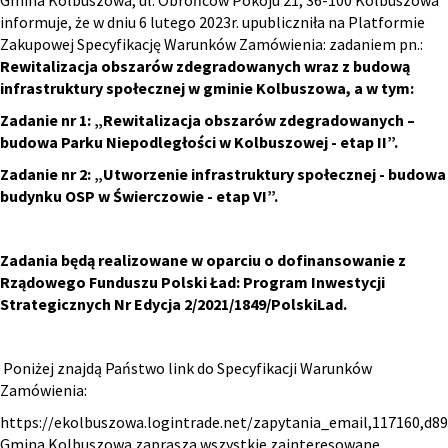
Gmina Kolbuszowa, ul. Obrońców Pokoju 21, 36-100 Kolbuszowa
informuje, że w dniu 6 lutego 2023r. upubliczniła na Platformie
Zakupowej Specyfikację Warunków Zamówienia: zadaniem pn.:
Rewitalizacja obszarów zdegradowanych wraz z budową
infrastruktury społecznej w gminie Kolbuszowa, a w tym:
Zadanie nr 1: „Rewitalizacja obszarów zdegradowanych –
budowa Parku Niepodległości w Kolbuszowej - etap II”.
Zadanie nr 2: „Utworzenie infrastruktury społecznej - budowa
budynku OSP w Świerczowie - etap VI”.
Zadania będą realizowane w oparciu o dofinansowanie z
Rządowego Funduszu Polski Ład: Program Inwestycji
Strategicznych Nr Edycja 2/2021/1849/PolskiLad.
Poniżej znajdą Państwo link do Specyfikacji Warunków
Zamówienia:
https://ekolbuszowa.logintrade.net/zapytania_email,117160,d
Gmina Kolbuszowa zaprasza wszystkie zainteresowane