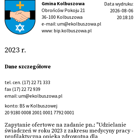
Gmina Kolbuszowa
Data wydruku:
Obrońców Pokoju 21
2026-08-06
36-100 Kolbuszowa
20:18:10
e-mail: um@ekolbuszowa.pl
www: bip.kolbuszowa.pl
2023 r.
Dane szczegółowe
tel. cen. (17) 22 71 333
fax (17) 22 72 939
email:
um@ekolbuszowa.pl
konto: BS w Kolbuszowej
20 9180 0008 2001 0001 7792 0001
Zapytanie ofertowe na zadanie pn.: "Udzielanie
świadczeń w roku 2023 z zakresu medycyny pracy -
profilaktyczna opieka zdrowotna dla