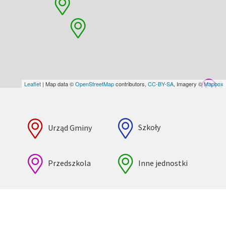
Leaflet
| Map data ©
OpenStreetMap
contributors,
CC-BY-SA
, Imagery ©
Mapbox
Urząd Gminy
Szkoły
Przedszkola
Inne jednostki