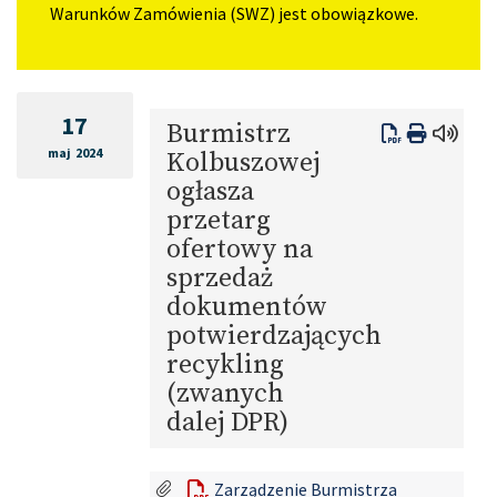
Warunków Zamówienia (SWZ) jest obowiązkowe.
17
Burmistrz
maj 2024
Kolbuszowej
ogłasza
przetarg
ofertowy na
sprzedaż
dokumentów
potwierdzających
recykling
(zwanych
dalej DPR)
Zarządzenie Burmistrza