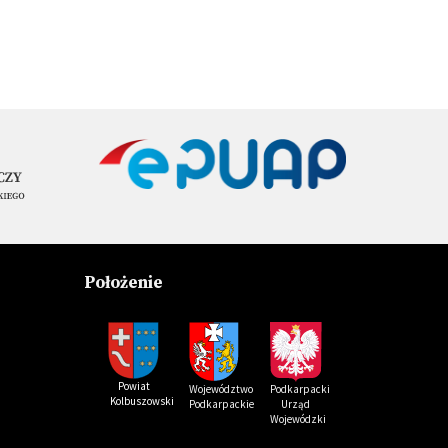
Położenie
Powiat
Podkarpacki
Województwo
Kolbuszowski
Urząd
Podkarpackie
Wojewódzki