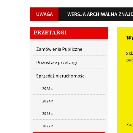
UWAGA
WERSJA ARCHIWALNA ZNAJD
PRZETARGI
Wa
Zamówienia Publiczne
Skł
pub
Pozostałe przetargi
Sprzedaż nieruchomości
2025 r.
2024 r.
2023 r.
Zap
2022 r.