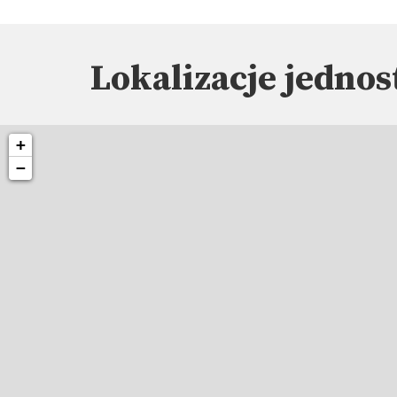
Lokalizacje jednos
+
−