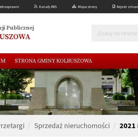
ełnosprawni
Kanały RRS
Mapa strony
Rejestr zmia
ji Publicznej
BUSZOWA
UM
STRONA GMINY KOLBUSZOWA
rzetargi
Sprzedaż nieruchomości
2021 