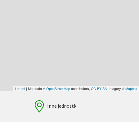
Leaflet
| Map data ©
OpenStreetMap
contributors,
CC-BY-SA
, Imagery ©
Mapbox
Inne jednostki