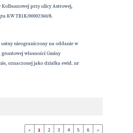
olbuszowej przy ulicy Astrowej,
jęta KW TB1K/00002360/8.
g ustny nieograniczony na oddanie w
i gruntowej własności Gminy
ie, oznaczonej jako działka ewid. nr
«
1
2
3
4
5
6
»