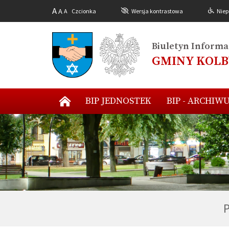
A
A
A
Czcionka
Wersja kontrastowa
Niep
Biuletyn Informac
GMINY KOL
BIP JEDNOSTEK
BIP - ARCHIW
P