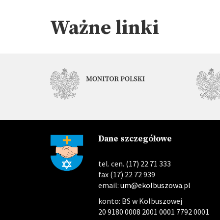
Ważne linki
Dane szczegółowe
tel. cen. (17) 22 71 333
fax (17) 22 72 939
email:
um@ekolbuszowa.pl
konto: BS w Kolbuszowej
20 9180 0008 2001 0001 7792 0001