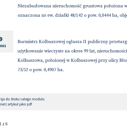
Niezabudowana nieruchomość gruntowa położona w K
oznaczona nr ew. działki 48/142 o pow. 0,0444 ha, ob
9
Burmistrz Kolbuszowej ogłasza II publiczny przetar
2021
użytkowanie wieczyste na okres 99 lat, nieruchomośc
Kolbuszowa, położonej w Kolbuszowej przy ulicy Błon
73/52 o pow. 0,4907 ha.
sja do druku całego modułu
ierz artykuł jako pdf
 z 6