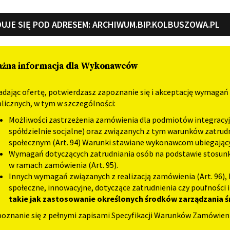
UJE SIĘ POD ADRESEM:
ARCHIWUM.BIP.KOLBUSZOWA.PL
żna informacja dla Wykonawców
adając ofertę, potwierdzasz zapoznanie się i akceptację wymaga
licznych, w tym w szczególności:
Możliwości zastrzeżenia zamówienia dla podmiotów integracyjn
spółdzielnie socjalne) oraz związanych z tym warunków zatru
społecznym (Art. 94) Warunki stawiane wykonawcom ubiegając
Wymagań dotyczących zatrudniania osób na podstawie stosunku 
w ramach zamówienia (Art. 95).
Innych wymagań związanych z realizacją zamówienia (Art. 96)
społeczne, innowacyjne, dotyczące zatrudnienia czy poufności 
takie jak zastosowanie określonych środków zarządzania
oznanie się z pełnymi zapisami Specyfikacji Warunków Zamówien