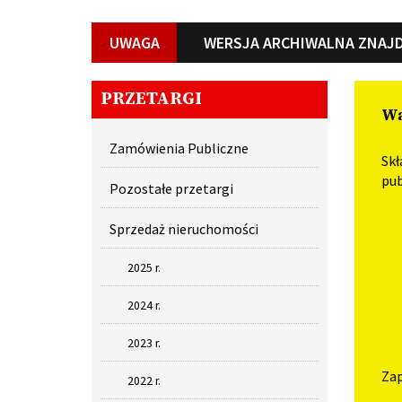
UWAGA
WERSJA ARCHIWALNA ZNAJD
PRZETARGI
Wa
Zamówienia Publiczne
Skł
pub
Pozostałe przetargi
Sprzedaż nieruchomości
2025 r.
2024 r.
2023 r.
Zap
2022 r.