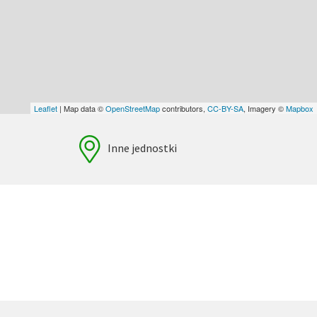
Leaflet
| Map data ©
OpenStreetMap
contributors,
CC-BY-SA
, Imagery ©
Mapbox
Inne jednostki