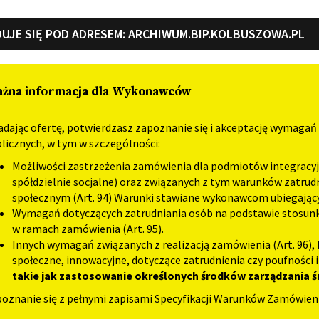
UJE SIĘ POD ADRESEM:
ARCHIWUM.BIP.KOLBUSZOWA.PL
żna informacja dla Wykonawców
adając ofertę, potwierdzasz zapoznanie się i akceptację wymaga
licznych, w tym w szczególności:
Możliwości zastrzeżenia zamówienia dla podmiotów integracyjn
spółdzielnie socjalne) oraz związanych z tym warunków zatru
społecznym (Art. 94) Warunki stawiane wykonawcom ubiegając
Wymagań dotyczących zatrudniania osób na podstawie stosunku 
w ramach zamówienia (Art. 95).
Innych wymagań związanych z realizacją zamówienia (Art. 96)
społeczne, innowacyjne, dotyczące zatrudnienia czy poufności 
takie jak zastosowanie określonych środków zarządzania
oznanie się z pełnymi zapisami Specyfikacji Warunków Zamówien