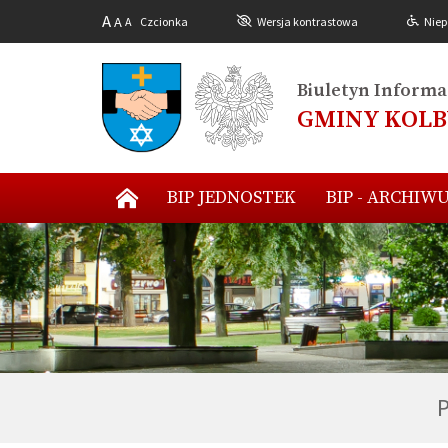
A
A
A
Czcionka
Wersja kontrastowa
Niep
Biuletyn Informac
GMINY KOL
BIP JEDNOSTEK
BIP - ARCHIW
P