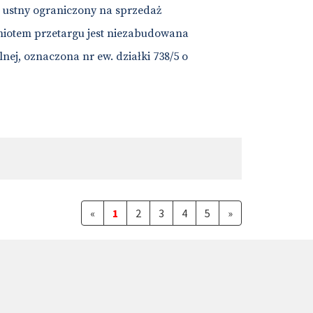
g ustny ograniczony na sprzedaż
iotem przetargu jest niezabudowana
j, oznaczona nr ew. działki 738/5 o
«
1
2
3
4
5
»