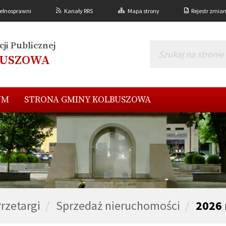
ełnosprawni
Kanały RRS
Mapa strony
Rejestr zmia
ji Publicznej
BUSZOWA
UM
STRONA GMINY KOLBUSZOWA
rzetargi
Sprzedaż nieruchomości
2026 