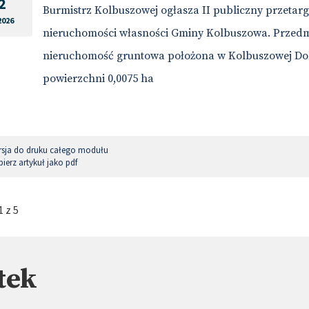
2
Burmistrz Kolbuszowej ogłasza II publiczny przetar
2026
nieruchomości własności Gminy Kolbuszowa. Przedm
nieruchomość gruntowa położona w Kolbuszowej Dolne
powierzchni 0,0075 ha
sja do druku całego modułu
ierz artykuł jako pdf
 z 5
tek