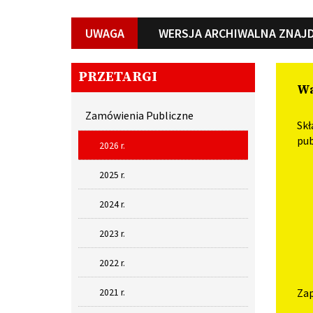
UWAGA
WERSJA ARCHIWALNA ZNAJD
PRZETARGI
Wa
Zamówienia Publiczne
Skł
pub
2026 r.
2025 r.
2024 r.
2023 r.
2022 r.
Zap
2021 r.