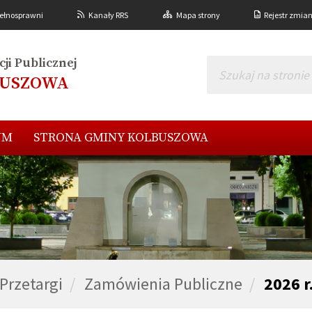
ełnosprawni
Kanały RRS
Mapa strony
Rejestr zmia
ji Publicznej
BUSZOWA
UM
STRONA GMINY KOLBUSZOWA
Przetargi
Zamówienia Publiczne
2026 r