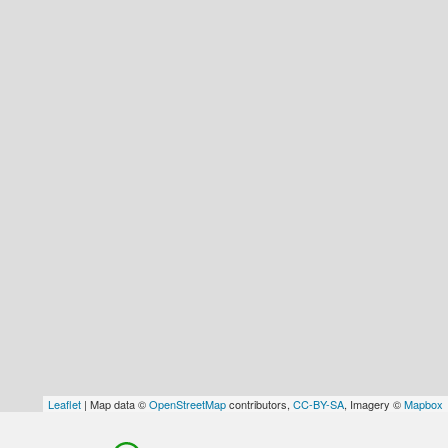
Leaflet
| Map data ©
OpenStreetMap
contributors,
CC-BY-SA
, Imagery ©
Mapbox