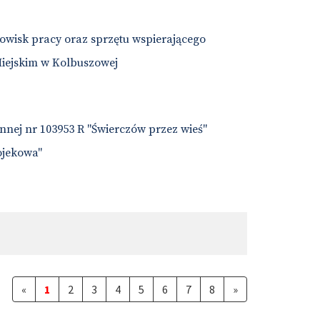
owisk pracy oraz sprzętu wspierającego
Miejskim w Kolbuszowej
nej nr 103953 R "Świerczów przez wieś"
ojekowa"
«
1
2
3
4
5
6
7
8
»