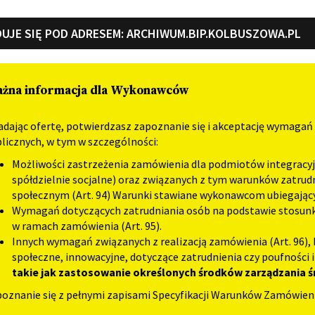
UJE SIĘ POD ADRESEM:
ARCHIWUM.BIP.KOLBUSZOWA.PL
żna informacja dla Wykonawców
adając ofertę, potwierdzasz zapoznanie się i akceptację wymaga
licznych, w tym w szczególności:
Możliwości zastrzeżenia zamówienia dla podmiotów integracyjn
spółdzielnie socjalne) oraz związanych z tym warunków zatru
społecznym (Art. 94) Warunki stawiane wykonawcom ubiegając
Wymagań dotyczących zatrudniania osób na podstawie stosunku 
w ramach zamówienia (Art. 95).
Innych wymagań związanych z realizacją zamówienia (Art. 96)
społeczne, innowacyjne, dotyczące zatrudnienia czy poufności 
takie jak zastosowanie określonych środków zarządzania
oznanie się z pełnymi zapisami Specyfikacji Warunków Zamówien