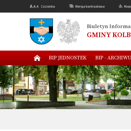
A
A
A
Czcionka
Wersja kontrastowa
Niep
Biuletyn Informac
GMINY KOL
BIP JEDNOSTEK
BIP - ARCHIW