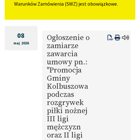
Warunków Zamówienia (SWZ) jest obowiązkowe.
08
Ogłoszenie o
maj 2026
zamiarze
zawarcia
umowy pn.:
"Promocja
Gminy
Kolbuszowa
podczas
rozgrywek
piłki nożnej
III ligi
mężczyzn
oraz II ligi