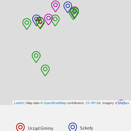
Leaflet
| Map data ©
OpenStreetMap
contributors,
CC-BY-SA
, Imagery ©
Mapbox
Urząd Gminy
Szkoły