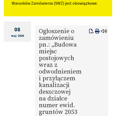
Warunków Zamówienia (SWZ) jest obowiązkowe.
08
Ogłoszenie o
maj 2026
zamówieniu
pn.: „Budowa
miejsc
postojowych
wraz z
odwodnieniem
i przyłączem
kanalizacji
deszczowej
na działce
numer ewid.
gruntów 2053