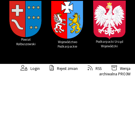
Powiat
Podkarpacki Urząd
Województwo
Kolbuszowski
Wojewódzki
Podkarpackie
Login
Rejest zmian
RSS
Wersja
archiwalna
PRO3W