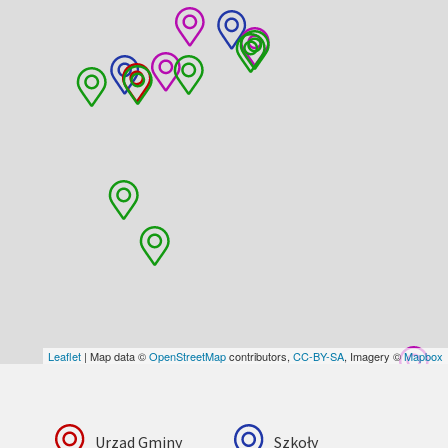
Leaflet
| Map data ©
OpenStreetMap
contributors,
CC-BY-SA
, Imagery ©
Mapbox
Urząd Gminy
Szkoły