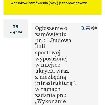
Warunków Zamówienia (SWZ) jest obowiązkowe.
29
Ogłoszenie o
maj 2026
zamówieniu
pn.: "„Budowa
hali
sportowej
wyposażonej
w miejsce
ukrycia wraz
z niezbędną
infrastrukturą”,
w ramach
zadania pn.:
„Wykonanie