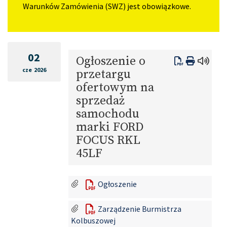
Warunków Zamówienia (SWZ) jest obowiązkowe.
02
Ogłoszenie o
cze 2026
przetargu
ofertowym na
sprzedaż
samochodu
marki FORD
FOCUS RKL
45LF
Ogłoszenie
Zarządzenie Burmistrza
Kolbuszowej