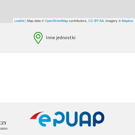
Leaflet
| Map data ©
OpenStreetMap
contributors,
CC-BY-SA
, Imagery ©
Mapbox
Inne jednostki