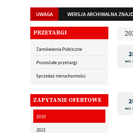
UWAGA
WERSJA ARCHIWALNA ZNAJD
PRZETARGI
20
Zamówienia Publiczne
2
wrz 
Pozostałe przetargi
Sprzedaż nieruchomości
ZAPYTANIE OFERTOWE
2
wrz 
2020
2021