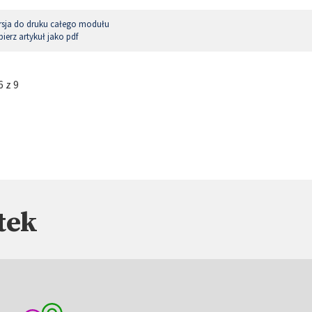
sja do druku całego modułu
ierz artykuł jako pdf
 z 9
tek