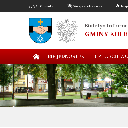
A
A
A
Czcionka
Wersja kontrastowa
Niep
Biuletyn Informac
GMINY KOL
BIP JEDNOSTEK
BIP - ARCHIW