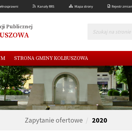
ełnosprawni
Kanały RRS
Mapa strony
Rejestr zmia
ji Publicznej
BUSZOWA
UM
STRONA GMINY KOLBUSZOWA
Zapytanie ofertowe
2020