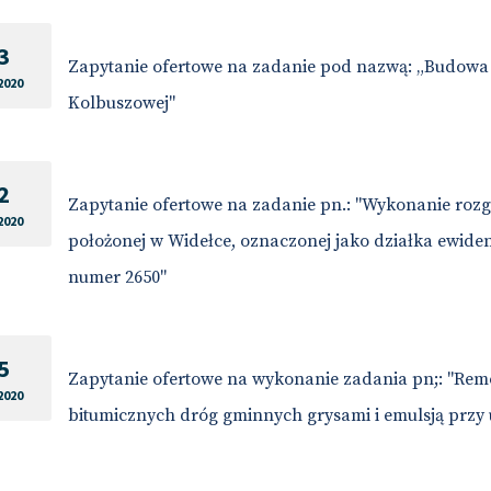
3
Zapytanie ofertowe na zadanie pod nazwą: „Budowa w
2020
Kolbuszowej"
2
Zapytanie ofertowe na zadanie pn.: "Wykonanie rozg
2020
położonej w Widełce, oznaczonej jako działka ewiden
numer 2650"
5
Zapytanie ofertowe na wykonanie zadania pn;: "Rem
2020
bitumicznych dróg gminnych grysami i emulsją przy 