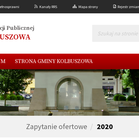
ełnosprawni
Kanały RRS
Mapa strony
Rejestr zmia
ji Publicznej
BUSZOWA
UM
STRONA GMINY KOLBUSZOWA
Zapytanie ofertowe
2020