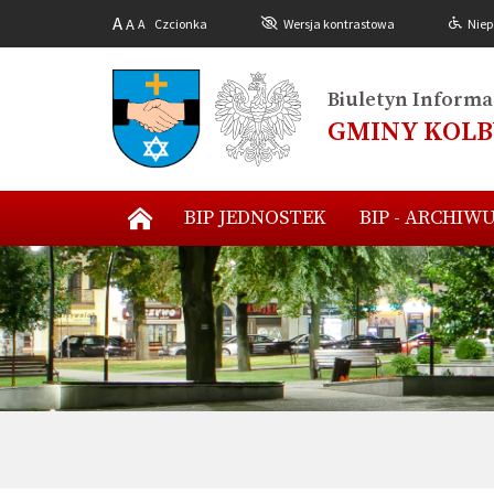
A
A
A
Czcionka
Wersja kontrastowa
Niep
Biuletyn Informac
GMINY KOL
BIP JEDNOSTEK
BIP - ARCHIW