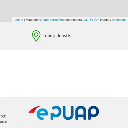
Leaflet
| Map data ©
OpenStreetMap
contributors,
CC-BY-SA
, Imagery ©
Mapbox
Inne jednostki