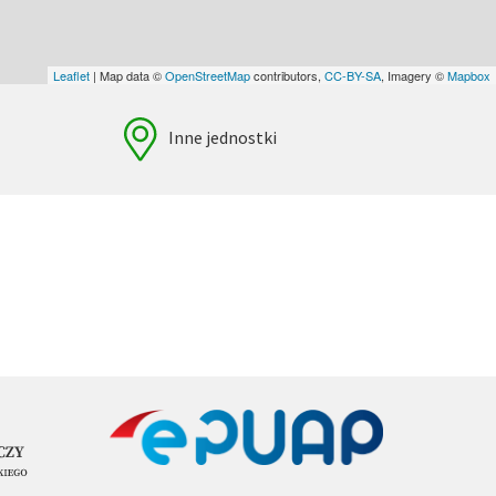
Leaflet
| Map data ©
OpenStreetMap
contributors,
CC-BY-SA
, Imagery ©
Mapbox
Inne jednostki