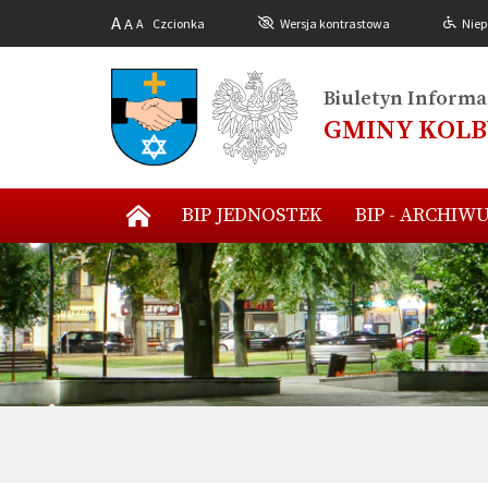
A
A
A
Czcionka
Wersja kontrastowa
Niep
Biuletyn Informac
GMINY KOL
BIP JEDNOSTEK
BIP - ARCHIW