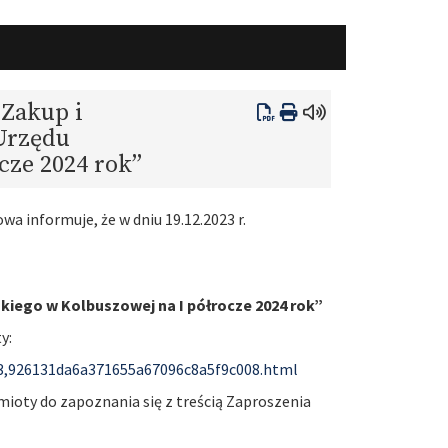
„Zakup i
Urzędu
cze 2024 rok”
 informuje, że w dniu 19.12.2023 r.
kiego w Kolbuszowej na I półrocze 2024 rok”
y:
13,926131da6a371655a67096c8a5f9c008.html
oty do zapoznania się z treścią Zaproszenia