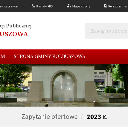
ełnosprawni
Kanały RRS
Mapa strony
Rejestr zmia
ji Publicznej
BUSZOWA
UM
STRONA GMINY KOLBUSZOWA
Zapytanie ofertowe
2023 r.