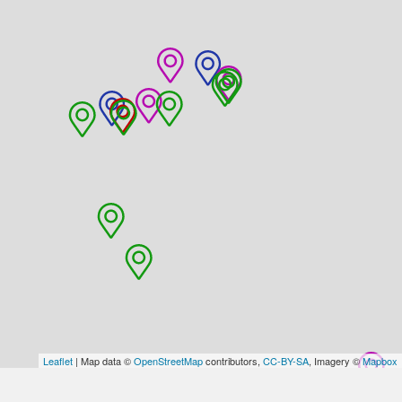
Leaflet
| Map data ©
OpenStreetMap
contributors,
CC-BY-SA
, Imagery ©
Mapbox