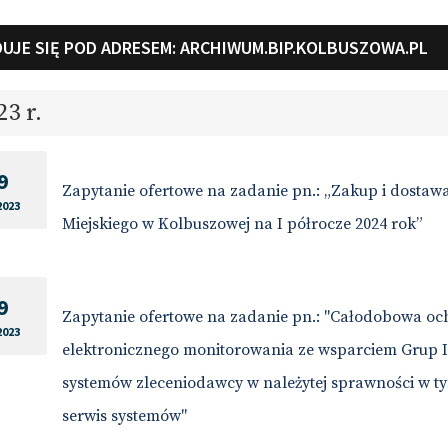
UJE SIĘ POD ADRESEM:
ARCHIWUM.BIP.KOLBUSZOWA.PL
23 r.
9
Zapytanie ofertowe na zadanie pn.: „Zakup i dosta
2023
Miejskiego w Kolbuszowej na I półrocze 2024 rok”
9
Zapytanie ofertowe na zadanie pn.: "Całodobowa och
2023
elektronicznego monitorowania ze wsparciem Grup 
systemów zleceniodawcy w należytej sprawności w t
serwis systemów"