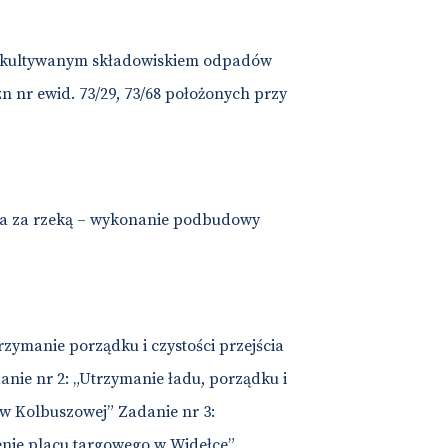
zrekultywanym składowiskiem odpadów
 nr ewid. 73/29, 73/68 położonych przy
na za rzeką – wykonanie podbudowy
rzymanie porządku i czystości przejścia
nie nr 2: „Utrzymanie ładu, porządku i
 w Kolbuszowej” Zadanie nr 3:
enie placu targowego w Widełce”