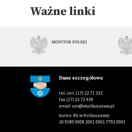
Ważne linki
Dane szczegółowe
tel. cen. (17) 22 71 333
fax (17) 22 72 939
email:
um@ekolbuszowa.pl
konto: BS w Kolbuszowej
20 9180 0008 2001 0001 7792 0001