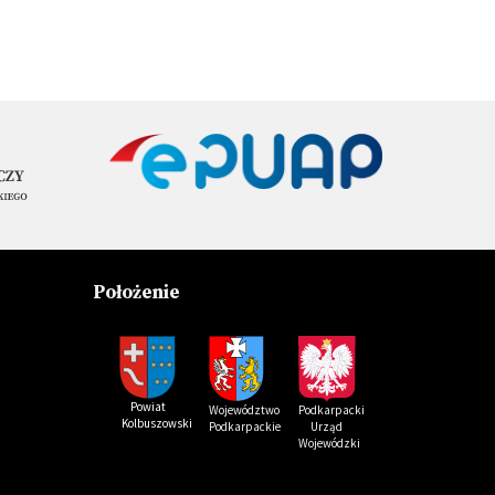
Położenie
Powiat
Podkarpacki
Województwo
Kolbuszowski
Urząd
Podkarpackie
Wojewódzki