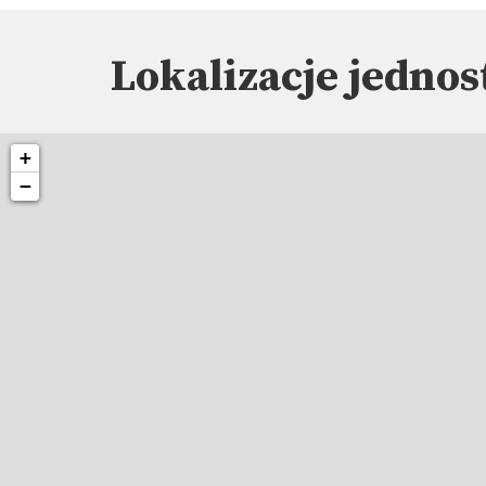
Lokalizacje jednos
+
−