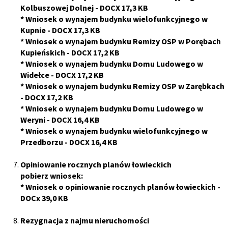
Kolbuszowej Dolnej
- DOCX 17,3 KB
*
Wniosek o wynajem budynku wielofunkcyjnego w
Kupnie
- DOCX 17,3 KB
*
Wniosek o wynajem budynku Remizy OSP w Porębach
Kupieńskich
- DOCX 17,2 KB
*
Wniosek o wynajem budynku Domu Ludowego w
Widełce
- DOCX 17,2 KB
*
Wniosek o wynajem budynku Remizy OSP w Zarębkach
- DOCX 17,2 KB
*
Wniosek o wynajem budynku Domu Ludowego w
Weryni
- DOCX 16,4 KB
*
Wniosek o wynajem budynku
wielofunkcyjnego w
Przedborzu
- DOCX 16,4 KB
Opiniowanie rocznych planów łowieckich
pobierz wniosek:
*
Wniosek o opiniowanie rocznych planów łowieckich
-
DOCx 39,0 KB
Rezygnacja z najmu nieruchomości