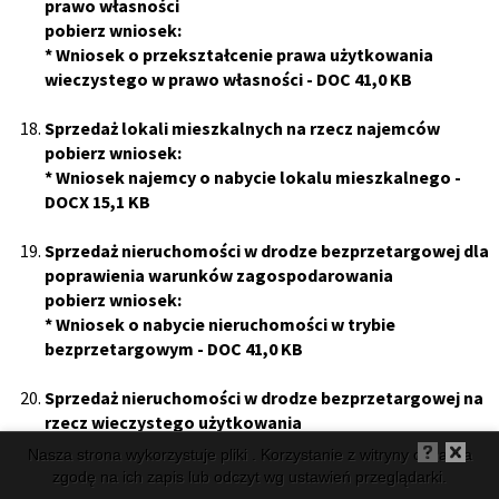
prawo własności
pobierz wniosek:
*
Wniosek o przekształcenie prawa użytkowania
wieczystego w prawo własności
- DOC 41,0 KB
Sprzedaż lokali mieszkalnych na rzecz najemców
pobierz wniosek:
*
Wniosek najemcy o nabycie lokalu mieszkalnego
-
DOCX 15,1 KB
Sprzedaż nieruchomości w drodze bezprzetargowej dla
poprawienia warunków zagospodarowania
pobierz wniosek:
*
Wniosek o nabycie nieruchomości w trybie
bezprzetargowym
- DOC 41,0 KB
Sprzedaż nieruchomości w drodze bezprzetargowej na
rzecz wieczystego użytkowania
pobierz wniosek:
Nasza strona wykorzystuje pliki . Korzystanie z witryny oznacza
*
Wniosek o sprzedaż prawa własności nieruchomości
zgodę na ich zapis lub odczyt wg ustawień przeglądarki.
gruntowej na rzecz użytkownika wieczystego
- DOCX