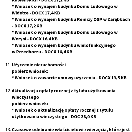
*
Wniosek o wynajem budynku Domu Ludowego w
Widełce
- DOCX 17,4 KB
*
Wniosek o wynajem budynku Remizy OSP w Zarębkach
- DOCX 17,2 KB
*
Wniosek o wynajem budynku Domu Ludowego w
Weryni
- DOCX 16,4 KB
*
Wniosek o wynajem budynku
wielofunkcyjnego
w
Przedborzu
- DOCX 16,4 KB
Użyczenie nieruchomości
pobierz wniosek:
*
Wniosek o zawarcie umowy użyczenia
- DOCX 13,5 KB
Aktualizacja opłaty rocznej z tytułu użytkowania
wieczystego
pobierz wniosek:
*
Wniosek o aktualizację opłaty rocznej z tytułu
użytkowania wieczystego
- DOC 38,0 KB
Czasowe odebranie właścicielowi zwierzęcia, które jest