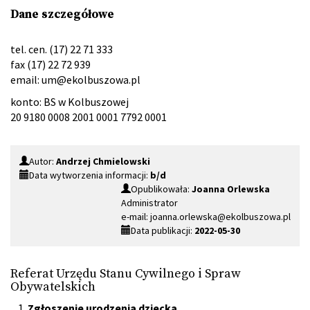
Dane szczegółowe
tel. cen. (17) 22 71 333
fax (17) 22 72 939
email:
um@ekolbuszowa.pl
konto: BS w Kolbuszowej
20 9180 0008 2001 0001 7792 0001
Autor:
Andrzej Chmielowski
Data wytworzenia informacji:
b/d
Opublikowała:
Joanna Orlewska
Administrator
e-mail: joanna.orlewska@ekolbuszowa.pl
Data publikacji:
2022-05-30
Referat Urzędu Stanu Cywilnego i Spraw
Obywatelskich
Zgłoszenie urodzenia dziecka