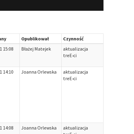
any
Opublikował
Czynność
1 15:08
Błażej Matejek
aktualizacja
treЕ›ci
1 14:10
Joanna Orlewska
aktualizacja
treЕ›ci
1 14:08
Joanna Orlewska
aktualizacja