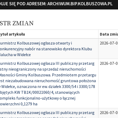
UJE SIĘ POD ADRESEM:
ARCHIWUM.BIP.KOLBUSZOWA.PL
ESTR ZMIAN
ytuł artykułu
Data zmi
urmistrz Kolbuszowej ogłasza otwarty i
2026-07-0
onkurencyjny nabór na stanowisko dyrektora Klubu
alucha w Widełce
urmistrz Kolbuszowej ogłasza III publiczny przetarg
2026-07-0
stny nieograniczony na sprzedaż nieruchomości
łasności Gminy Kolbuszowa. Przedmiotem przetargu
est niezabudowana nieruchomość gruntowa położona
 Widełce, oznaczona nr ew. działek 3300/54 i 3300/178
bjętych KW TB1K/00021060/4, stanowiących
ompleks funkcjonalno-użytkowy o łącznej
owierzchni 0,1279 ha
urmistrz Kolbuszowej ogłasza III publiczny przetarg
2026-07-0