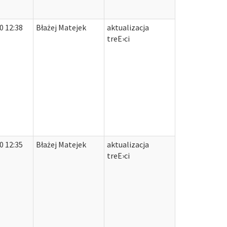
0 12:38
Błażej Matejek
aktualizacja
treЕ›ci
0 12:35
Błażej Matejek
aktualizacja
treЕ›ci