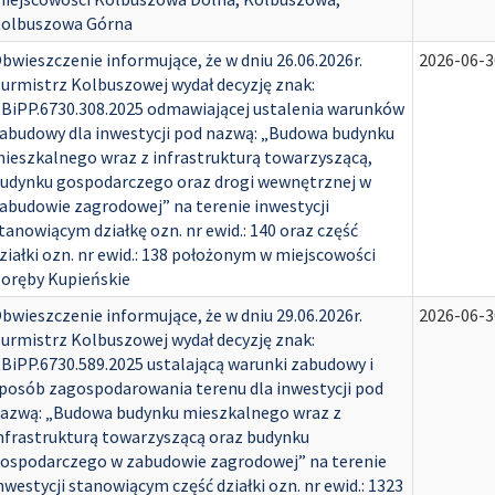
olbuszowa Górna
bwieszczenie informujące, że w dniu 26.06.2026r.
2026-06-3
urmistrz Kolbuszowej wydał decyzję znak:
BiPP.6730.308.2025 odmawiającej ustalenia warunków
abudowy dla inwestycji pod nazwą: „Budowa budynku
ieszkalnego wraz z infrastrukturą towarzyszącą,
udynku gospodarczego oraz drogi wewnętrznej w
abudowie zagrodowej” na terenie inwestycji
tanowiącym działkę ozn. nr ewid.: 140 oraz część
ziałki ozn. nr ewid.: 138 położonym w miejscowości
oręby Kupieńskie
bwieszczenie informujące, że w dniu 29.06.2026r.
2026-06-3
urmistrz Kolbuszowej wydał decyzję znak:
BiPP.6730.589.2025 ustalającą warunki zabudowy i
posób zagospodarowania terenu dla inwestycji pod
azwą: „Budowa budynku mieszkalnego wraz z
nfrastrukturą towarzyszącą oraz budynku
ospodarczego w zabudowie zagrodowej” na terenie
nwestycji stanowiącym część działki ozn. nr ewid.: 1323