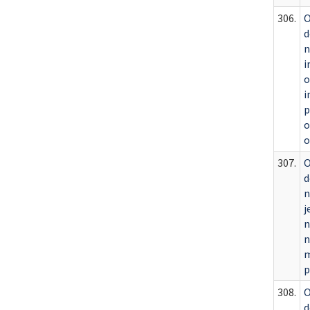
306.
O
d
n
i
o
i
p
o
o
307.
O
d
n
j
n
n
m
p
308.
O
d