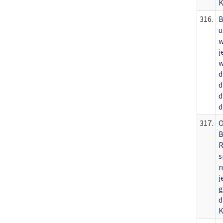
K
316.
B
u
w
j
w
d
d
d
d
317.
O
B
R
s
n
j
g
d
K