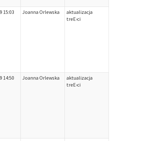
9 15:03
Joanna Orlewska
aktualizacja
treЕ›ci
9 14:50
Joanna Orlewska
aktualizacja
treЕ›ci