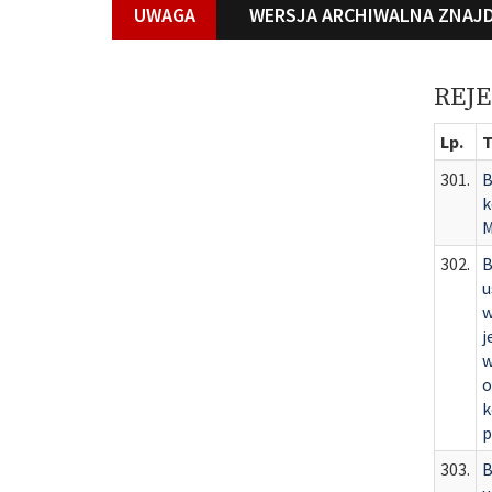
UWAGA
WERSJA ARCHIWALNA ZNAJD
REJ
Lp.
T
301.
B
k
M
302.
B
u
w
j
w
o
k
p
303.
B