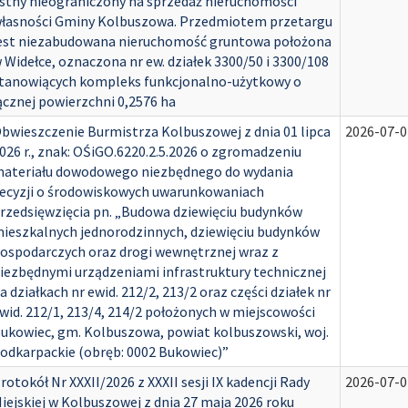
stny nieograniczony na sprzedaż nieruchomości
łasności Gminy Kolbuszowa. Przedmiotem przetargu
est niezabudowana nieruchomość gruntowa położona
 Widełce, oznaczona nr ew. działek 3300/50 i 3300/108
tanowiących kompleks funkcjonalno-użytkowy o
ącznej powierzchni 0,2576 ha
bwieszczenie Burmistrza Kolbuszowej z dnia 01 lipca
2026-07-0
026 r., znak: OŚiGO.6220.2.5.2026 o zgromadzeniu
ateriału dowodowego niezbędnego do wydania
ecyzji o środowiskowych uwarunkowaniach
rzedsięwzięcia pn. „Budowa dziewięciu budynków
ieszkalnych jednorodzinnych, dziewięciu budynków
ospodarczych oraz drogi wewnętrznej wraz z
iezbędnymi urządzeniami infrastruktury technicznej
a działkach nr ewid. 212/2, 213/2 oraz części działek nr
wid. 212/1, 213/4, 214/2 położonych w miejscowości
ukowiec, gm. Kolbuszowa, powiat kolbuszowski, woj.
odkarpackie (obręb: 0002 Bukowiec)”
rotokół Nr XXXII/2026 z XXXII sesji IX kadencji Rady
2026-07-0
iejskiej w Kolbuszowej z dnia 27 maja 2026 roku