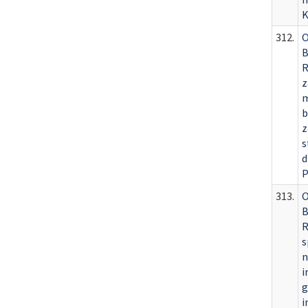
K
312.
O
B
R
z
m
b
z
s
d
P
313.
O
B
R
s
n
i
g
i