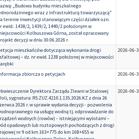
azwą: „Budowa budynku mieszkalnego
ednorodzinnego wraz z infrastrukturą towarzyszącą”
a terenie inwestycji stanowiącym części działek ozn.
r ewid.: 1438/2, 1439/2, 1440/2 położonym w
iejscowości Kolbuszowa Górna, został opracowany
rojekt decyzji w dniu 30.06.2026 r.
etycja mieszkańców dotycząca wykonania drogi
2026-06-3
sfaltowej – dz. nr ewid. 1238 położonej w miejscowości
arębki
nformacja zbiorcza o petycjach
2026-06-3
bwieszczenie Dyrektora Zarządu Zlewni w Stalowej
2026-06-3
oli, sygnatura: RS.ZUZ.4210.1.135.2026.KZ z dnia 26
zerwca 2026 r. w sprawie wydania decyzji - pozwolenia
odnoprawnego na usługę wodną tj. odprowadzanie do
rządzeń wodnych (rowów) – istniejącymi wylotami –
ód opadowych lub roztopowych pochodzących z drogi
rajowej nr 9 od km 163+775 do km 168+655 w
iejscowości Kolbuszowa Dolna, Kolbuszowa,