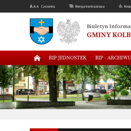
A
A
A
Czcionka
Wersja kontrastowa
Niep
Biuletyn Informac
GMINY KOL
BIP JEDNOSTEK
BIP - ARCHIW