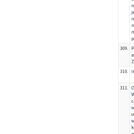
n
j
n
n
m
p
309.
P
a
Z
310.
I
311.
O
W
c
w
u
w
k
m