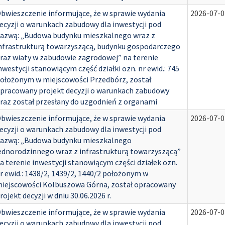
bwieszczenie informujące, że w sprawie wydania
2026-07-0
ecyzji o warunkach zabudowy dla inwestycji pod
azwą: „Budowa budynku mieszkalnego wraz z
nfrastrukturą towarzyszącą, budynku gospodarczego
raz wiaty w zabudowie zagrodowej” na terenie
nwestycji stanowiącym część działki ozn. nr ewid.: 745
ołożonym w miejscowości Przedbórz, został
pracowany projekt decyzji o warunkach zabudowy
raz został przesłany do uzgodnień z organami
bwieszczenie informujące, że w sprawie wydania
2026-07-0
ecyzji o warunkach zabudowy dla inwestycji pod
azwą: „Budowa budynku mieszkalnego
ednorodzinnego wraz z infrastrukturą towarzyszącą”
a terenie inwestycji stanowiącym części działek ozn.
r ewid.: 1438/2, 1439/2, 1440/2 położonym w
iejscowości Kolbuszowa Górna, został opracowany
rojekt decyzji w dniu 30.06.2026 r.
bwieszczenie informujące, że w sprawie wydania
2026-07-0
ecyzji o warunkach zabudowy dla inwestycji pod