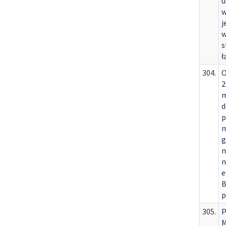
u
w
j
w
s
ł
304.
O
2
m
d
p
m
g
n
n
e
B
p
305.
P
M