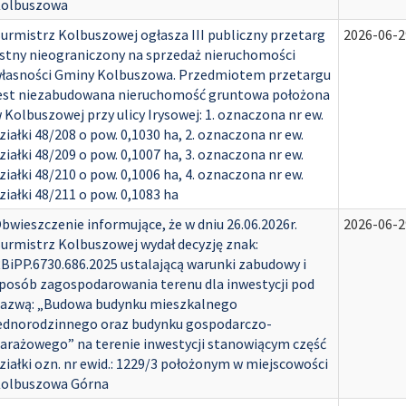
olbuszowa
urmistrz Kolbuszowej ogłasza III publiczny przetarg
2026-06-2
stny nieograniczony na sprzedaż nieruchomości
łasności Gminy Kolbuszowa. Przedmiotem przetargu
est niezabudowana nieruchomość gruntowa położona
 Kolbuszowej przy ulicy Irysowej: 1. oznaczona nr ew.
ziałki 48/208 o pow. 0,1030 ha, 2. oznaczona nr ew.
ziałki 48/209 o pow. 0,1007 ha, 3. oznaczona nr ew.
ziałki 48/210 o pow. 0,1006 ha, 4. oznaczona nr ew.
ziałki 48/211 o pow. 0,1083 ha
bwieszczenie informujące, że w dniu 26.06.2026r.
2026-06-2
urmistrz Kolbuszowej wydał decyzję znak:
BiPP.6730.686.2025 ustalającą warunki zabudowy i
posób zagospodarowania terenu dla inwestycji pod
azwą: „Budowa budynku mieszkalnego
ednorodzinnego oraz budynku gospodarczo-
arażowego” na terenie inwestycji stanowiącym część
ziałki ozn. nr ewid.: 1229/3 położonym w miejscowości
olbuszowa Górna