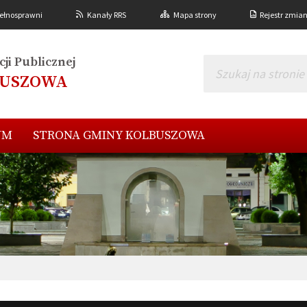
ełnosprawni
Kanały RRS
Mapa strony
Rejestr zmia
ji Publicznej
BUSZOWA
UM
STRONA GMINY KOLBUSZOWA