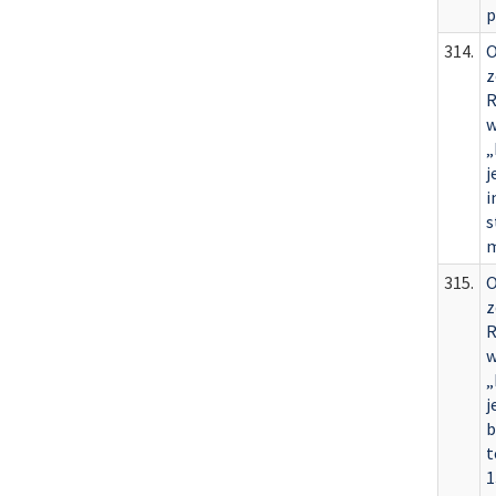
p
314.
O
z
R
w
„
j
i
s
m
315.
O
z
R
w
„
j
b
t
1