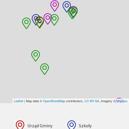
Leaflet
| Map data ©
OpenStreetMap
contributors,
CC-BY-SA
, Imagery ©
Mapbox
Urząd Gminy
Szkoły