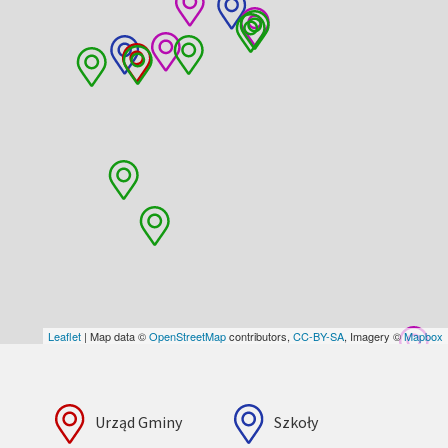
Leaflet
| Map data ©
OpenStreetMap
contributors,
CC-BY-SA
, Imagery ©
Mapbox
Urząd Gminy
Szkoły