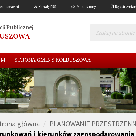
ełnosprawni
Kanały RRS
Mapa strony
Rejestr zmia
ji Publicznej
BUSZOWA
UM
STRONA GMINY KOLBUSZOWA
trona główna
PLANOWANIE PRZESTRZEN
runkowań i kierunków zagospodarowania 