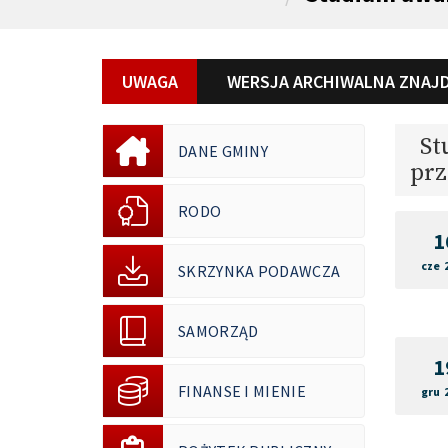
UWAGA
WERSJA ARCHIWALNA ZNAJD
St
DANE GMINY
prz
RODO
1
cze 
SKRZYNKA PODAWCZA
SAMORZĄD
1
FINANSE I MIENIE
gru 