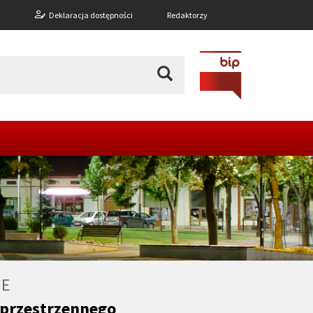
n
Deklaracja dostępności
Redaktorzy
NE
przestrzennego