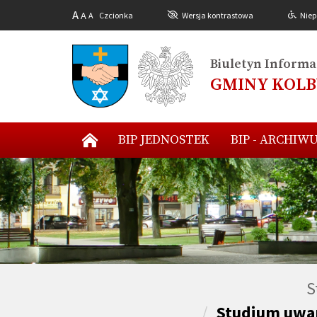
A
A
A
Czcionka
Wersja kontrastowa
Niep
Biuletyn Informac
GMINY KOL
BIP JEDNOSTEK
BIP - ARCHIW
S
Studium uwa