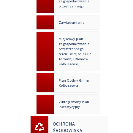
zagospodarowania
przestrzennego
Zawiadomienia
Miejscowy plan
zagospodarowania
przestrzennego
terenu w rejonie ulic
Astrowej i Błonie w
Kolbuszowej
Plan Ogólny Gminy
Kolbuszowa
Zintegrowany Plan
Inwestycyjny
OCHRONA
ŚRODOWISKA