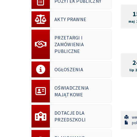
POŻYTEK PUBLICZNY
1
AKTY PRAWNE
maj 
PRZETARGI I
ZAMÓWIENIA
PUBLICZNE
2
OGŁOSZENIA
lip 
OŚWIADCZENIA
MAJĄTKOWE
DOTACJE DLA
wer
PRZEDSZKOLI
pob