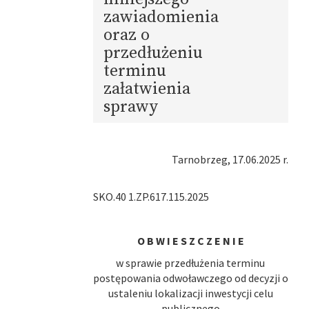
zawiadomienia
oraz o
przedłużeniu
terminu
załatwienia
sprawy
Tarnobrzeg, 17.06.2025 r.
SKO.40 1.ZP.617.115.2025
O B W I E S Z C Z E N I E
w sprawie przedłużenia terminu
postępowania odwoławczego od decyzji o
ustaleniu lokalizacji inwestycji celu
publicznego