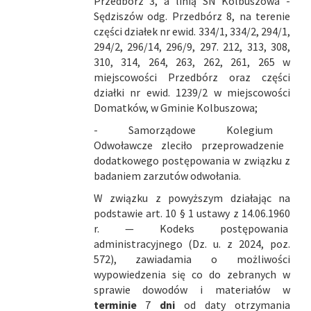
Przedbórz 3, a linią SN Kolbuszowa -
Sędziszów odg. Przedbórz 8, na terenie
części działek nr ewid. 334/1, 334/2, 294/1,
294/2, 296/14, 296/9, 297. 212, 313, 308,
310, 314, 264, 263, 262, 261, 265 w
miejscowości Przedbórz oraz części
działki nr ewid. 1239/2 w miejscowości
Domatków, w Gminie Kolbuszowa;
- Samorządowe Kolegium
Odwoławcze zleciło przeprowadzenie
dodatkowego postępowania w związku z
badaniem zarzutów odwołania.
W związku z powyższym działając na
podstawie art. 10 § 1 ustawy z 14.06.1960
r. — Kodeks postępowania
administracyjnego (Dz. u. z 2024, poz.
572), zawiadamia o możliwości
wypowiedzenia się co do zebranych w
sprawie dowodów i materiałów w
terminie
7
dni
od daty otrzymania