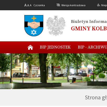
A
A
A
Czcionka
Wersja kontrastowa
Niep
Biuletyn Informac
GMINY KOL
BIP JEDNOSTEK
BIP - ARCHIW
Strona g