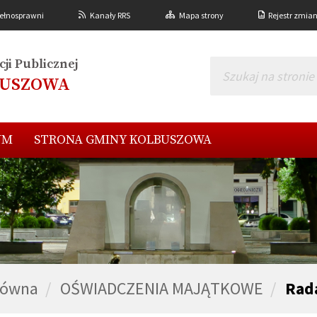
ełnosprawni
Kanały RRS
Mapa strony
Rejestr zmia
ji Publicznej
BUSZOWA
UM
STRONA GMINY KOLBUSZOWA
łówna
OŚWIADCZENIA MAJĄTKOWE
Rad