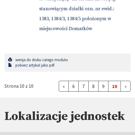
stanowiącym działki ozn. nr ewid.:
1383, 1384/3, 1384/5 położonym w
miejscowości Domatków
wersja do druku całego modułu
pobierz artykuł jako pdf
Strona 10 z 10
«
6
7
8
9
10
»
Lokalizacje jednostek