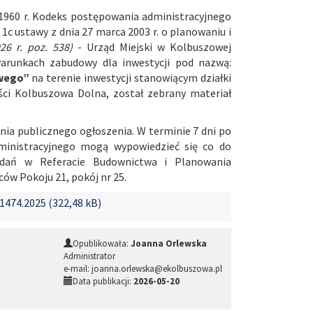
ca 1960 r. Kodeks postępowania administracyjnego
. 1c ustawy z dnia 27 marca 2003 r. o planowaniu i
026 r. poz. 538)
- Urząd Miejski w Kolbuszowej
warunkach zabudowy dla inwestycji pod nazwą:
owego”
na terenie inwestycji stanowiącym działki
ści Kolbuszowa Dolna, został zebrany materiał
nia publicznego ogłoszenia. W terminie 7 dni po
ministracyjnego mogą wypowiedzieć się co do
dań w Referacie Budownictwa i Planowania
ów Pokoju 21, pokój nr 25.
474.2025 (322,48 kB)
Opublikowała:
Joanna Orlewska
Administrator
e-mail: joanna.orlewska@ekolbuszowa.pl
Data publikacji:
2026-05-20