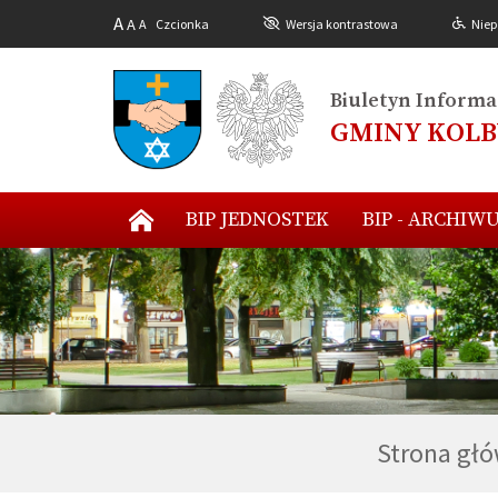
A
A
A
Czcionka
Wersja kontrastowa
Niep
Biuletyn Informac
GMINY KOL
BIP JEDNOSTEK
BIP - ARCHIW
Strona gł