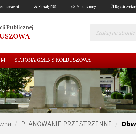
ełnosprawni
Kanały RRS
Mapa strony
Rejestr zmia
ji Publicznej
BUSZOWA
UM
STRONA GMINY KOLBUSZOWA
ówna
PLANOWANIE PRZESTRZENNE
Obw