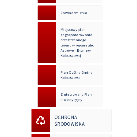
Zawiadomienia
Miejscowy plan
zagospodarowania
przestrzennego
terenu w rejonie ulic
Astrowej i Błonie w
Kolbuszowej
Plan Ogólny Gminy
Kolbuszowa
Zintegrowany Plan
Inwestycyjny
OCHRONA
ŚRODOWISKA