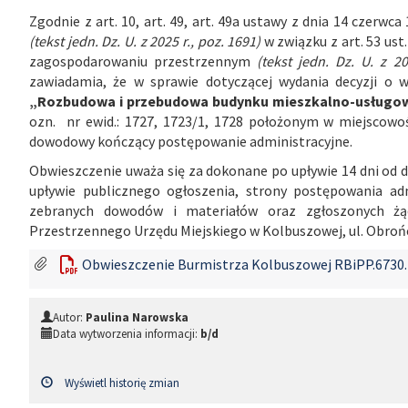
Zgodnie z art. 10, art. 49, art. 49a ustawy z dnia 14 czerw
(tekst jedn. Dz. U. z 2025 r., poz. 1691)
w związku z art. 53 ust
zagospodarowaniu przestrzennym
(tekst jedn. Dz. U. z 2
zawiadamia, że w sprawie dotyczącej wydania decyzji o 
„Rozbudowa i przebudowa budynku mieszkalno-usług
ozn. nr ewid.: 1727, 1723/1, 1728 położonym w miejscowo
dowodowy kończący postępowanie administracyjne.
Obwieszczenie uważa się za dokonane po upływie 14 dni od d
upływie publicznego ogłoszenia, strony postępowania ad
zebranych dowodów i materiałów oraz zgłoszonych żą
Przestrzennego Urzędu Miejskiego w Kolbuszowej, ul. Obrońc
Obwieszczenie Burmistrza Kolbuszowej RBiPP.6730.1
Autor:
Paulina Narowska
Data wytworzenia informacji:
b/d
Wyświetl historię zmian