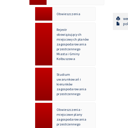
Obwieszczenia
wer
pob
Rejestr
obowiązujących
miejscowych planów
zagospodarowania
przestrzennego
Miasta i Gminy
Kolbuszowa
Studium
uwarunkowań i
kierunków
zagospodarowania
przestrzennego
Obwieszczenia -
miejscowe plany
zagospodarowania
przestrzennego