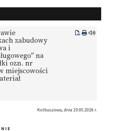
rawie
nkach zabudowy
wa i
ługowego” na
łki ozn. nr
 w miejscowości
ateriał
Kolbuszowa, dnia 19.05.2026 r.
 N I E