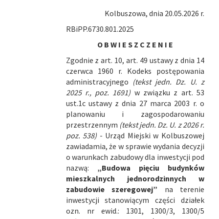
Kolbuszowa, dnia 20.05.2026 r.
RBiPP.6730.801.2025
O B W I E S Z C Z E N I E
Zgodnie z art. 10, art. 49 ustawy z dnia 14
czerwca 1960 r. Kodeks postępowania
administracyjnego
(tekst jedn. Dz. U. z
2025 r., poz. 1691)
w związku z art. 53
ust.1c ustawy z dnia 27 marca 2003 r. o
planowaniu i zagospodarowaniu
przestrzennym
(tekst jedn. Dz. U. z 2026 r.
poz. 538)
- Urząd Miejski w Kolbuszowej
zawiadamia, że w sprawie wydania decyzji
o warunkach zabudowy dla inwestycji pod
nazwą:
„Budowa pięciu budynków
mieszkalnych jednorodzinnych w
zabudowie szeregowej”
na terenie
inwestycji stanowiącym części działek
ozn. nr ewid.: 1301, 1300/3, 1300/5