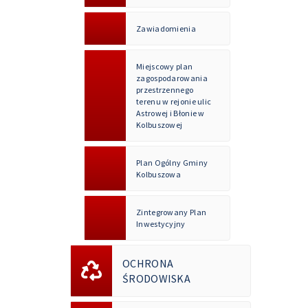
Zawiadomienia
Miejscowy plan
zagospodarowania
przestrzennego
terenu w rejonie ulic
Astrowej i Błonie w
Kolbuszowej
Plan Ogólny Gminy
Kolbuszowa
Zintegrowany Plan
Inwestycyjny
OCHRONA
ŚRODOWISKA