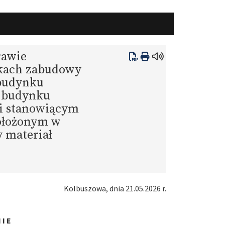
rawie
nkach zabudowy
 budynku
z budynku
ji stanowiącym
położonym w
y materiał
Kolbuszowa, dnia 21.05.2026 r.
 I E