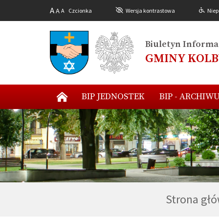
A
A
A
Czcionka
Wersja kontrastowa
Niep
Biuletyn Informac
GMINY KOL
BIP JEDNOSTEK
BIP - ARCHIW
Strona gł