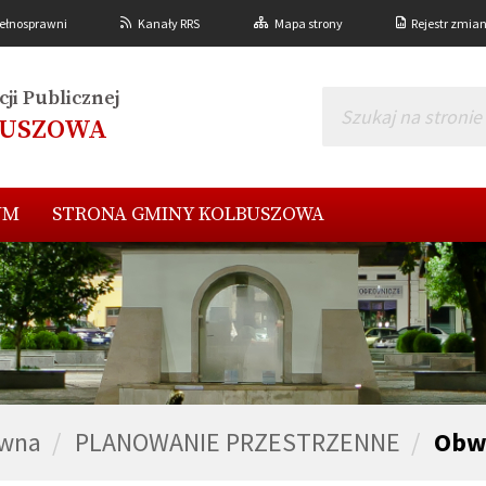
ełnosprawni
Kanały RRS
Mapa strony
Rejestr zmia
ji Publicznej
BUSZOWA
UM
STRONA GMINY KOLBUSZOWA
ówna
PLANOWANIE PRZESTRZENNE
Obw