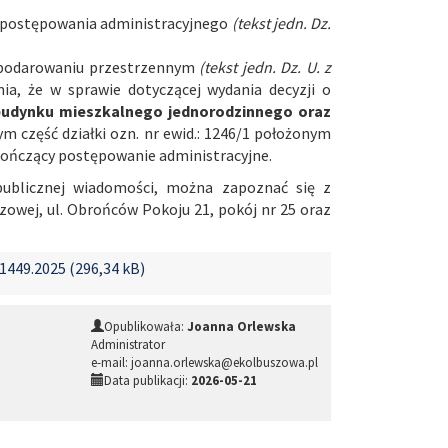
ks postępowania administracyjnego
(tekst jedn. Dz.
gospodarowaniu przestrzennym
(tekst jedn. Dz. U. z
a, że w sprawie dotyczącej wydania decyzji o
udynku mieszkalnego jednorodzinnego oraz
ym część działki ozn. nr ewid.: 1246/1 położonym
kończący postępowanie administracyjne.
publicznej wiadomości, można zapoznać się z
owej, ul. Obrońców Pokoju 21, pokój nr 25 oraz
449.2025 (296,34 kB)
Opublikowała:
Joanna Orlewska
Administrator
e-mail: joanna.orlewska@ekolbuszowa.pl
Data publikacji:
2026-05-21