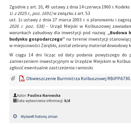
Zgodnie z art. 10, 49 ustawy z dnia 14 czerwca 1960 r. Kode
U. z 2025 r., poz. 1691)
w związku z art. 53
ust. 1c ustawy z dnia 27 marca 2003 r. o planowaniu i za
2026 r. poz. 538)
- Urząd Miejski w Kolbuszowej zawiadami
warunkach zabudowy dla inwestycji pod nazwą:
„Budowa b
budynku gospodarczego”
na terenie inwestycji stanowiąc
w miejscowości Zarębki, został zebrany materiał dowodowy 
W ciągu 14 dni licząc od daty podania powyższego do 
zamierzeniem inwestycyjnym w Urzędzie Miejskim w Kolbusz
zgłosić ewentualne zastrzeżenia i wnioski.
Obwieszczenie Burmistrza Kolbuszowej RBiPP.6730.1
Autor:
Paulina Narowska
Data wytworzenia informacji:
b/d
Wyświetl historię zmian