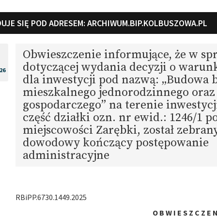
UJE SIĘ POD ADRESEM:
ARCHIWUM.BIP.KOLBUSZOWA.PL
Obwieszczenie informujące, że w sp
dotyczącej wydania decyzji o waru
26
dla inwestycji pod nazwą: „Budowa
mieszkalnego jednorodzinnego ora
gospodarczego” na terenie inwestyc
część działki ozn. nr ewid.: 1246/1 
miejscowości Zarębki, został zebran
dowodowy kończący postępowanie
administracyjne
RBiPP.6730.1449.2025
O B W I E S Z C Z E N