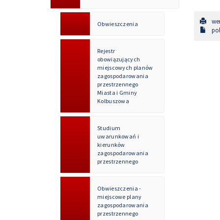
wer
Obwieszczenia
pob
Rejestr
obowiązujących
miejscowych planów
zagospodarowania
przestrzennego
Miasta i Gminy
Kolbuszowa
Studium
uwarunkowań i
kierunków
zagospodarowania
przestrzennego
Obwieszczenia -
miejscowe plany
zagospodarowania
przestrzennego