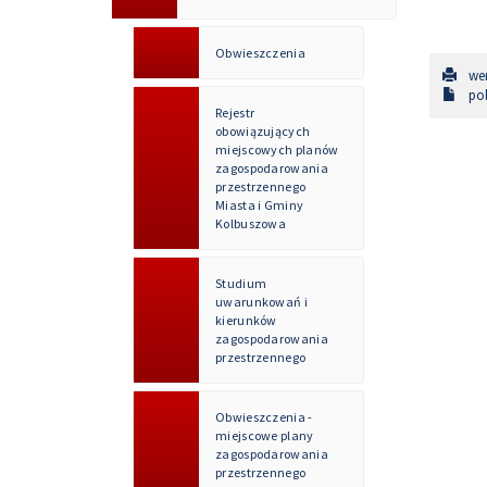
Obwieszczenia
wer
pob
Rejestr
obowiązujących
miejscowych planów
zagospodarowania
przestrzennego
Miasta i Gminy
Kolbuszowa
Studium
uwarunkowań i
kierunków
zagospodarowania
przestrzennego
Obwieszczenia -
miejscowe plany
zagospodarowania
przestrzennego