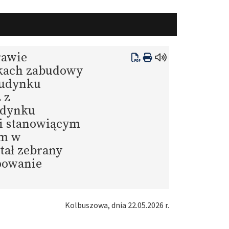
rawie
nkach zabudowy
budynku
 z
udynku
ji stanowiącym
ym w
tał zebrany
powanie
Kolbuszowa, dnia 22.05.2026 r.