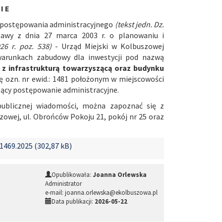
I E
ks postępowania administracyjnego
(tekst jedn. Dz.
tawy z dnia 27 marca 2003 r. o planowaniu i
026 r. poz. 538)
- Urząd Miejski w Kolbuszowej
warunkach zabudowy dla inwestycji pod nazwą
 infrastrukturą towarzyszącą oraz budynku
ę ozn. nr ewid.: 1481 położonym w miejscowości
ący postępowanie administracyjne.
publicznej wiadomości, można zapoznać się z
owej, ul. Obrońców Pokoju 21, pokój nr 25 oraz
469.2025 (302,87 kB)
Opublikowała:
Joanna Orlewska
Administrator
e-mail: joanna.orlewska@ekolbuszowa.pl
Data publikacji:
2026-05-22