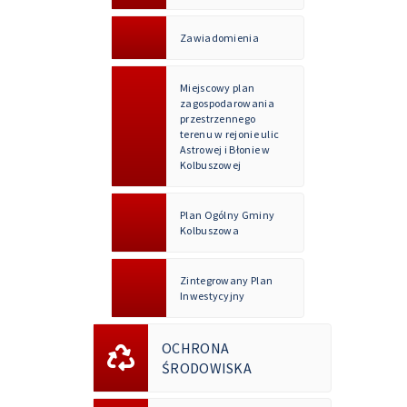
Zawiadomienia
Miejscowy plan
zagospodarowania
przestrzennego
terenu w rejonie ulic
Astrowej i Błonie w
Kolbuszowej
Plan Ogólny Gminy
Kolbuszowa
Zintegrowany Plan
Inwestycyjny
OCHRONA
ŚRODOWISKA