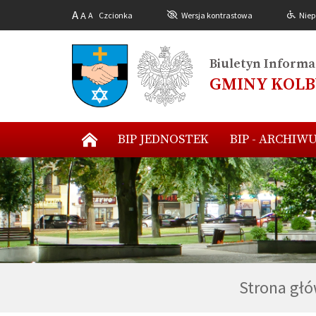
A
A
A
Czcionka
Wersja kontrastowa
Niep
Biuletyn Informac
GMINY KOL
BIP JEDNOSTEK
BIP - ARCHIW
Strona gł