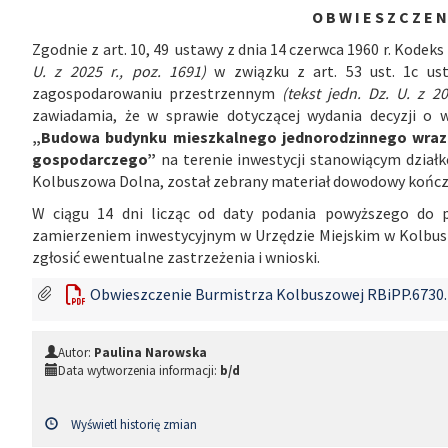
O B W I E S Z C Z E N 
Zgodnie z art. 10, 49 ustawy z dnia 14 czerwca 1960 r. Kode
U. z 2025 r., poz. 1691)
w związku z art. 53 ust. 1c us
zagospodarowaniu przestrzennym
(tekst jedn. Dz. U. z 2
zawiadamia, że w sprawie dotyczącej wydania decyzji o 
„Budowa budynku mieszkalnego jednorodzinnego wraz z
gospodarczego”
na terenie inwestycji stanowiącym działk
Kolbuszowa Dolna, został zebrany materiał dowodowy kończ
W ciągu 14 dni licząc od daty podania powyższego do 
zamierzeniem inwestycyjnym w Urzędzie Miejskim w Kolbusz
zgłosić ewentualne zastrzeżenia i wnioski.
Obwieszczenie Burmistrza Kolbuszowej RBiPP.6730.1
Autor:
Paulina Narowska
Data wytworzenia informacji:
b/d
Wyświetl historię zmian