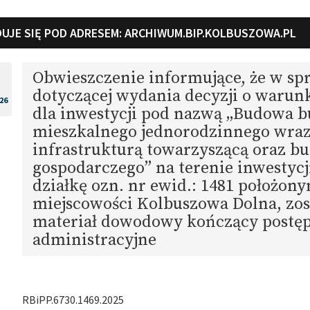
UJE SIĘ POD ADRESEM:
ARCHIWUM.BIP.KOLBUSZOWA.PL
Obwieszczenie informujące, że w sp
dotyczącej wydania decyzji o waru
26
dla inwestycji pod nazwą „Budowa 
mieszkalnego jednorodzinnego wraz
infrastrukturą towarzyszącą oraz b
gospodarczego” na terenie inwestyc
działkę ozn. nr ewid.: 1481 położon
miejscowości Kolbuszowa Dolna, zos
materiał dowodowy kończący postę
administracyjne
RBiPP.6730.1469.2025