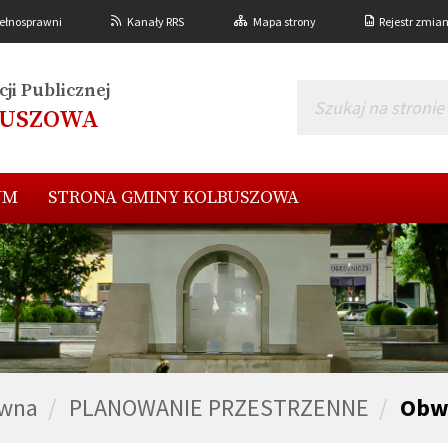
ełnosprawni
Kanały RRS
Mapa strony
Rejestr zmia
ji Publicznej
BUSZOWA
UM
STRONA GMINY KOLBUSZOWA
ówna
PLANOWANIE PRZESTRZENNE
Obw