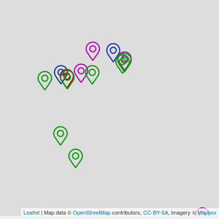
Leaflet
| Map data ©
OpenStreetMap
contributors,
CC-BY-SA
, Imagery ©
Mapbox