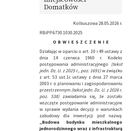
Domatków
Kolbuszowa 28.05.2026 r.
RBiPP.6730.1030.2025
O B W I E S Z C Z E N I E
Działając w oparciu o art. 10 i 49 ustawy z
dnia 14 czerwca 1960 r. Kodeks
postępowania administracyjnego
(tekst
jedn. Dz. U. z 2025 r., poz. 1691)
w związku
z art. 53 ust.1c ustawy z dnia 27 marca
2003 r. o planowaniu i zagospodarowaniu
przestrzennym
(tekst jedn. Dz. U. z 2026 r.
poz. 538)
zawiadamia się, że zostało
wszczęte postępowanie administracyjne
w sprawie wydania decyzji o warunkach
zabudowy dla inwestycji pod nazwą:
„Budowa budynku mieszkalnego
jednorodzinnego wraz z infrastrukturą