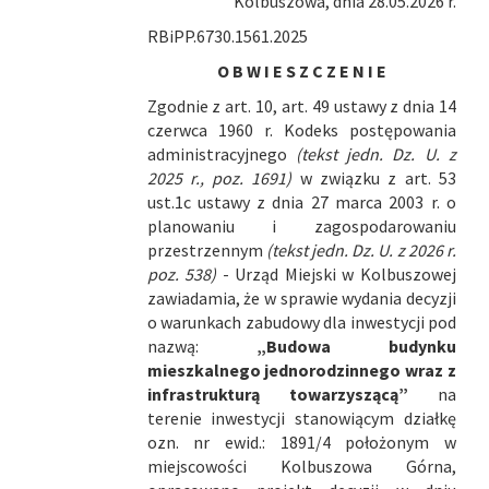
Kolbuszowa, dnia 28.05.2026 r.
RBiPP.6730.1561.2025
O B W I E S Z C Z E N I E
Zgodnie z art. 10, art. 49 ustawy z dnia 14
czerwca 1960 r. Kodeks postępowania
administracyjnego
(tekst jedn. Dz. U. z
2025 r., poz. 1691)
w związku z art. 53
ust.1c ustawy z dnia 27 marca 2003 r. o
planowaniu i zagospodarowaniu
przestrzennym
(tekst jedn. Dz. U. z 2026 r.
poz. 538)
- Urząd Miejski w Kolbuszowej
zawiadamia, że w sprawie wydania decyzji
o warunkach zabudowy dla inwestycji pod
nazwą:
„Budowa budynku
mieszkalnego jednorodzinnego wraz z
infrastrukturą towarzyszącą”
na
terenie inwestycji stanowiącym działkę
ozn. nr ewid.: 1891/4 położonym w
miejscowości Kolbuszowa Górna,