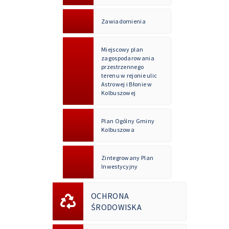
Zawiadomienia
Miejscowy plan
zagospodarowania
przestrzennego
terenu w rejonie ulic
Astrowej i Błonie w
Kolbuszowej
Plan Ogólny Gminy
Kolbuszowa
Zintegrowany Plan
Inwestycyjny
OCHRONA
ŚRODOWISKA