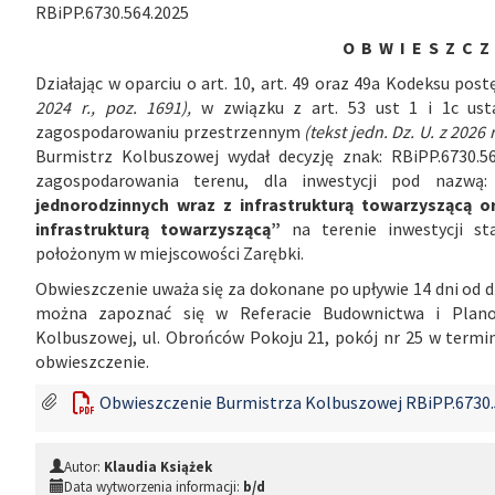
RBiPP.6730.564.2025
O B W I E S Z C Z 
Działając w oparciu o art. 10, art. 49 oraz 49a Kodeksu po
2024 r., poz. 1691),
w związku z art. 53 ust 1 i 1c ust
zagospodarowaniu przestrzennym
(tekst jedn. Dz. U. z 2026 
Burmistrz Kolbuszowej wydał decyzję znak: RBiPP.6730.5
zagospodarowania terenu, dla inwestycji pod nazwą
jednorodzinnych wraz z infrastrukturą towarzyszącą 
infrastrukturą towarzyszącą”
na terenie inwestycji st
położonym w miejscowości Zarębki.
Obwieszczenie uważa się za dokonane po upływie 14 dni od dn
można zapoznać się w Referacie Budownictwa i Plano
Kolbuszowej, ul. Obrońców Pokoju 21, pokój nr 25 w termin
obwieszczenie.
Obwieszczenie Burmistrza Kolbuszowej RBiPP.6730.5
Autor:
Klaudia Książek
Data wytworzenia informacji:
b/d