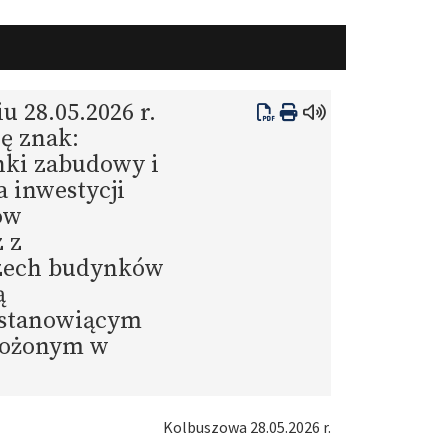
u 28.05.2026 r.
ę znak:
nki zabudowy i
 inwestycji
ów
 z
rzech budynków
ą
i stanowiącym
ołożonym w
Kolbuszowa 28.05.2026 r.