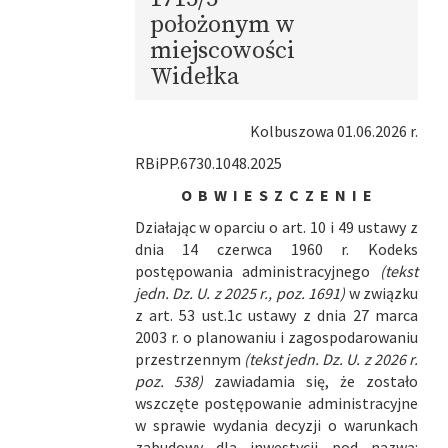
położonym w
miejscowości
Widełka
Kolbuszowa 01.06.2026 r.
RBiPP.6730.1048.2025
O B W I E S Z C Z E N I E
Działając w oparciu o art. 10 i 49 ustawy z
dnia 14 czerwca 1960 r. Kodeks
postępowania administracyjnego
(tekst
jedn. Dz. U. z 2025 r., poz. 1691)
w związku
z art. 53 ust.1c ustawy z dnia 27 marca
2003 r. o planowaniu i zagospodarowaniu
przestrzennym
(tekst jedn. Dz. U. z 2026 r.
poz. 538)
zawiadamia się, że zostało
wszczęte postępowanie administracyjne
w sprawie wydania decyzji o warunkach
zabudowy dla inwestycji pod nazwą: