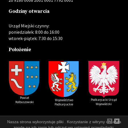
20 9180 0008 2001 0001 7792 0001
Godziny otwarcia
Urząd Miejski czynny:
poniedziałek: 8:00 do 16:00
wtorek-piątek: 7:30 do 15:30
Położenie
Powiat
Podkarpacki Urząd
Województwo
Kolbuszowski
Wojewódzki
Podkarpackie
Nasza strona wykorzystuje pliki . Korzystanie z witryny oznacza
Login
Rejest zmian
RSS
Wersja
zgodę na ich zapis lub odczyt wg ustawień przeglądarki.