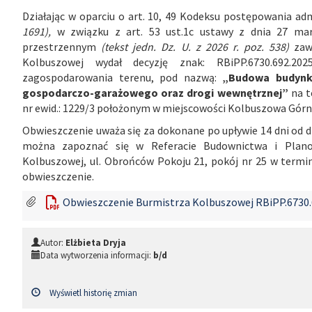
Działając w oparciu o art. 10, 49 Kodeksu postępowania ad
1691),
w związku z art. 53 ust.1c ustawy z dnia 27 mar
przestrzennym
(tekst jedn. Dz. U. z 2026 r. poz. 538)
zawi
Kolbuszowej wydał decyzję znak: RBiPP.6730.692.20
zagospodarowania terenu, pod nazwą:
„Budowa budynku
gospodarczo-garażowego oraz drogi wewnętrznej”
na t
nr ewid.: 1229/3 położonym w miejscowości Kolbuszowa Górn
Obwieszczenie uważa się za dokonane po upływie 14 dni od dn
można zapoznać się w Referacie Budownictwa i Plano
Kolbuszowej, ul. Obrońców Pokoju 21, pokój nr 25 w termin
obwieszczenie.
Obwieszczenie Burmistrza Kolbuszowej RBiPP.6730.6
Autor:
Elżbieta Dryja
Data wytworzenia informacji:
b/d
Wyświetl historię zmian