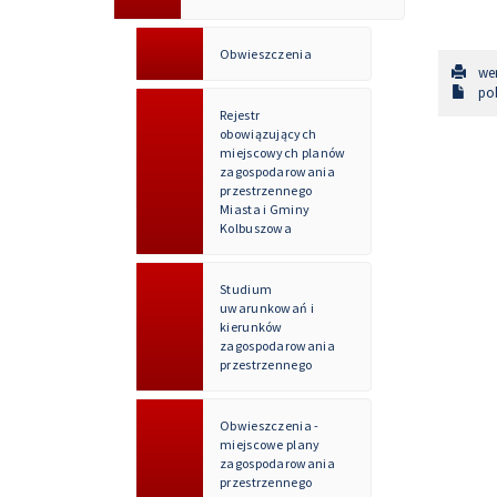
Obwieszczenia
wer
pob
Rejestr
obowiązujących
miejscowych planów
zagospodarowania
przestrzennego
Miasta i Gminy
Kolbuszowa
Studium
uwarunkowań i
kierunków
zagospodarowania
przestrzennego
Obwieszczenia -
miejscowe plany
zagospodarowania
przestrzennego