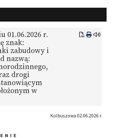
u 01.06.2026 r.
ę znak:
nki zabudowy i
od nazwą:
norodzinnego,
az drogi
 stanowiącym
położonym w
Kolbuszowa 02.06.2026 r.
E N I E