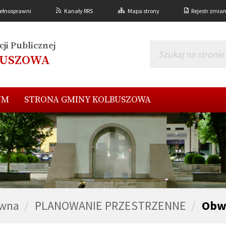
ełnosprawni
Kanały RRS
Mapa strony
Rejestr zmia
ji Publicznej
BUSZOWA
UM
STRONA GMINY KOLBUSZOWA
ówna
PLANOWANIE PRZESTRZENNE
Obw