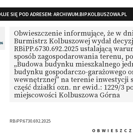
UJE SIĘ POD ADRESEM:
ARCHIWUM.BIP.KOLBUSZOWA.PL
Obwieszczenie informujące, że w dni
Burmistrz Kolbuszowej wydał decyzj
26
RBiPP.6730.692.2025 ustalającą waru
sposób zagospodarowania terenu, p
„Budowa budynku mieszkalnego jed
budynku gospodarczo-garażowego or
wewnętrznej” na terenie inwestycji
część działki ozn. nr ewid.: 1229/3 
miejscowości Kolbuszowa Górna
RBiPP.6730.692.2025
O B W I E S Z C Z 