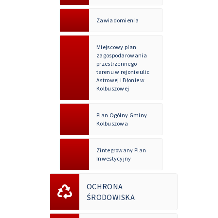
Zawiadomienia
Miejscowy plan
zagospodarowania
przestrzennego
terenu w rejonie ulic
Astrowej i Błonie w
Kolbuszowej
Plan Ogólny Gminy
Kolbuszowa
Zintegrowany Plan
Inwestycyjny
OCHRONA
ŚRODOWISKA