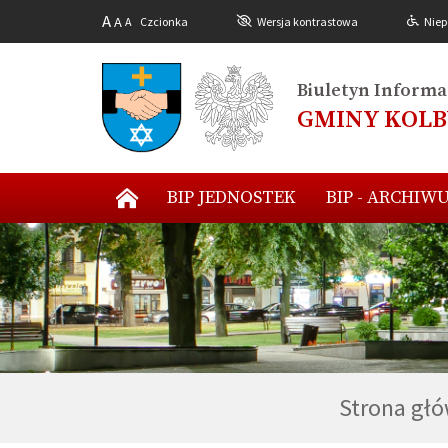
A
A
A
Czcionka
Wersja kontrastowa
Niep
Biuletyn Informac
GMINY KOL
BIP JEDNOSTEK
BIP - ARCHIW
Strona gł