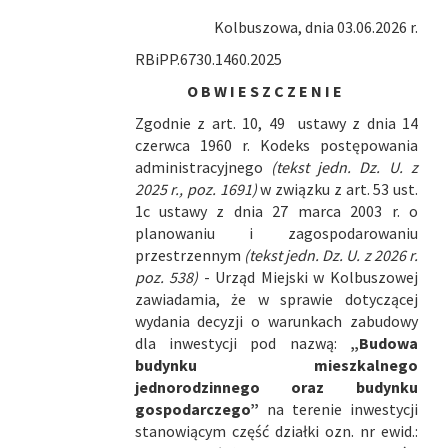
Kolbuszowa, dnia 03.06.2026 r.
RBiPP.6730.1460.2025
O B W I E S Z C Z E N I E
Zgodnie z art. 10, 49 ustawy z dnia 14
czerwca 1960 r. Kodeks postępowania
administracyjnego
(tekst jedn. Dz. U. z
2025 r., poz. 1691)
w związku z art. 53 ust.
1c ustawy z dnia 27 marca 2003 r. o
planowaniu i zagospodarowaniu
przestrzennym
(tekst jedn. Dz. U. z 2026 r.
poz. 538)
- Urząd Miejski w Kolbuszowej
zawiadamia, że w sprawie dotyczącej
wydania decyzji o warunkach zabudowy
dla inwestycji pod nazwą:
„Budowa
budynku mieszkalnego
jednorodzinnego oraz budynku
gospodarczego”
na terenie inwestycji
stanowiącym część działki ozn. nr ewid.: