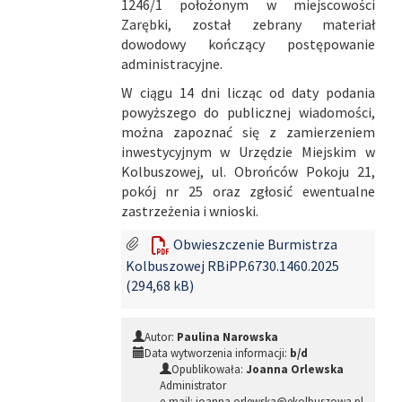
1246/1 położonym w miejscowości
Zarębki, został zebrany materiał
dowodowy kończący postępowanie
administracyjne.
W ciągu 14 dni licząc od daty podania
powyższego do publicznej wiadomości,
można zapoznać się z zamierzeniem
inwestycyjnym w Urzędzie Miejskim w
Kolbuszowej, ul. Obrońców Pokoju 21,
pokój nr 25 oraz zgłosić ewentualne
zastrzeżenia i wnioski.
Obwieszczenie Burmistrza
Kolbuszowej RBiPP.6730.1460.2025
(294,68 kB)
Autor:
Paulina Narowska
Data wytworzenia informacji:
b/d
Opublikowała:
Joanna Orlewska
Administrator
e-mail: joanna.orlewska@ekolbuszowa.pl