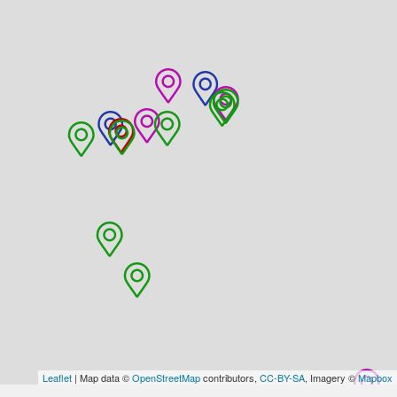
Leaflet
| Map data ©
OpenStreetMap
contributors,
CC-BY-SA
, Imagery ©
Mapbox