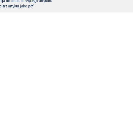
sja do druku bieżącego artykułu
ierz artykuł jako pdf