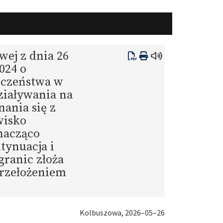
ej z dnia 26
024 o
eczeństwa w
ziaływania na
ania się z
wisko
nacząco
tynuacja i
granic złoża
przełożeniem
Kolbuszowa, 2026–05–26