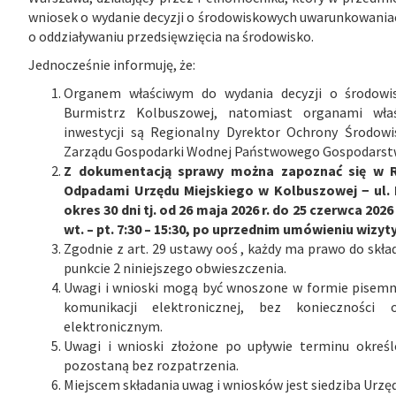
wniosek o wydanie decyzji o środowiskowych uwarunkowaniac
o oddziaływaniu przedsięwzięcia na środowisko.
Jednocześnie informuję, że:
Organem właściwym do wydania decyzji o środowi
Burmistrz Kolbuszowej, natomiast organami właś
inwestycji są Regionalny Dyrektor Ochrony Środow
Zarządu Gospodarki Wodnej Państwowego Gospodarst
Z dokumentacją sprawy można zapoznać się w R
Odpadami Urzędu Miejskiego w Kolbuszowej − ul. 
okres 30 dni tj. od 26 maja 2026 r. do 25 czerwca 2026
wt. – pt. 7:30 – 15:30, po uprzednim umówieniu wizyty
Zgodnie z art. 29 ustawy ooś , każdy ma prawo do skł
punkcie 2 niniejszego obwieszczenia.
Uwagi i wnioski mogą być wnoszone w formie pisemn
komunikacji elektronicznej, bez konieczności
elektronicznym.
Uwagi i wnioski złożone po upływie terminu okreś
pozostaną bez rozpatrzenia.
Miejscem składania uwag i wniosków jest siedziba Urzę