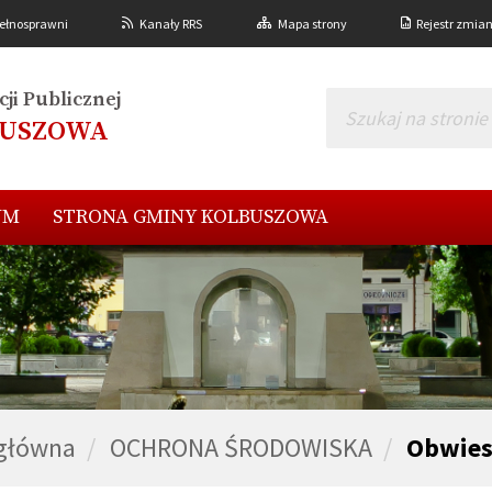
ełnosprawni
Kanały RRS
Mapa strony
Rejestr zmia
ji Publicznej
BUSZOWA
UM
STRONA GMINY KOLBUSZOWA
 główna
OCHRONA ŚRODOWISKA
Obwies