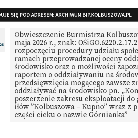
UJE SIĘ POD ADRESEM:
ARCHIWUM.BIP.KOLBUSZOWA.PL
Obwieszczenie Burmistrza Kolbuszow
maja 2026 r., znak: OŚiGO.6220.2.17.2
26
rozpoczęciu procedury udziału społ
ramach przeprowadzanej oceny odd
środowisko oraz o możliwości zapozn
raportem o oddziaływaniu na środo
przedsięwzięcia mogącego zawsze z
oddziaływać na środowisko pn. „Kon
poszerzenie zakresu eksploatacji do 
iłów ”Kolbuszowa – Kupno” wraz z 
części cieku o nazwie Górnianka”