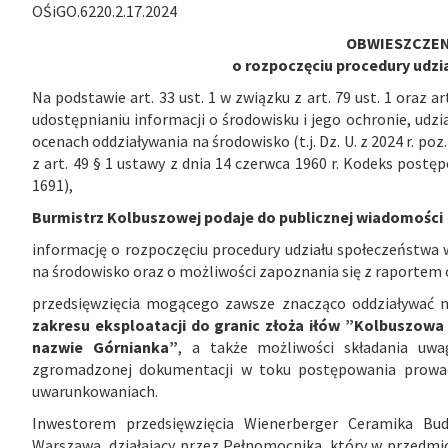
OŚiGO.6220.2.17.2024
OBWIESZCZEN
o rozpoczęciu procedury udz
Na podstawie art. 33 ust. 1 w związku z art. 79 ust. 1 oraz ar
udostępnianiu informacji o środowisku i jego ochronie, udz
ocenach oddziaływania na środowisko (t.j. Dz. U. z 2024 r. po
z art. 49 § 1 ustawy z dnia 14 czerwca 1960 r. Kodeks postęp
1691),
Burmistrz Kolbuszowej podaje do publicznej wiadomości
informację o rozpoczęciu procedury udziału społeczeństwa
na środowisko oraz o możliwości zapoznania się z raportem
przedsięwzięcia mogącego zawsze znacząco oddziaływać n
zakresu eksploatacji do granic złoża iłów ”Kolbuszowa 
nazwie Górnianka”
, a także możliwości składania uwa
zgromadzonej dokumentacji w toku postępowania prowad
uwarunkowaniach.
Inwestorem przedsięwzięcia Wienerberger Ceramika Bud
Warszawa, działający przez Pełnomocnika, który w przedmiot