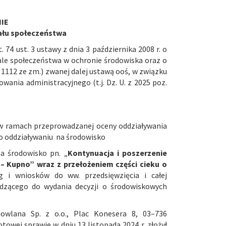
IE
iału społeczeństwa
t. 74 ust. 3 ustawy z dnia 3 października 2008 r. o
iale społeczeństwa w ochronie środowiska oraz o
z. 1112 ze zm.) zwanej dalej ustawą ooś, w związku
owania administracyjnego (t.j. Dz. U. z 2025 poz.
 w ramach przeprowadzanej oceny oddziaływania
 o oddziaływaniu na środowisko
a środowisko pn. „
Kontynuacja i poszerzenie
– Kupno” wraz z przełożeniem części cieku o
g i wniosków do ww. przedsięwzięcia i całej
zącego do wydania decyzji o środowiskowych
owlana Sp. z o.o., Plac Konesera 8, 03–736
owej sprawie w dniu 13 listopada 2024 r. złożył