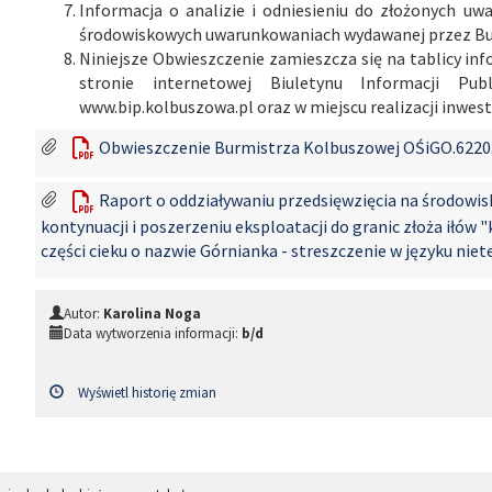
Informacja o analizie i odniesieniu do złożonych uw
środowiskowych uwarunkowaniach wydawanej przez Bu
Niniejsze Obwieszczenie zamieszcza się na tablicy in
stronie internetowej Biuletynu Informacji Pub
www.bip.kolbuszowa.pl oraz w miejscu realizacji inwesty
Obwieszczenie Burmistrza Kolbuszowej OŚiGO.6220.2
Raport o oddziaływaniu przedsięwzięcia na środowis
kontynuacji i poszerzeniu eksploatacji do granic złoża iłów
części cieku o nazwie Górnianka - streszczenie w języku nie
Autor:
Karolina Noga
Data wytworzenia informacji:
b/d
Wyświetl historię zmian