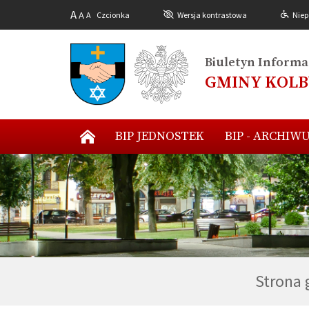
A
A
A
Czcionka
Wersja kontrastowa
Niep
Biuletyn Informac
GMINY KOL
BIP JEDNOSTEK
BIP - ARCHIW
Strona