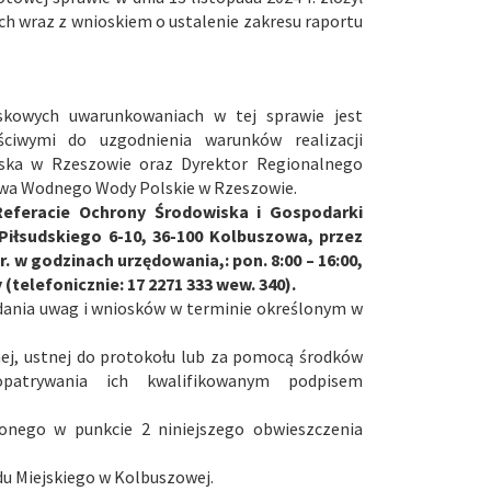
h wraz z wnioskiem o ustalenie zakresu raportu
skowych uwarunkowaniach w tej sprawie jest
ciwymi do uzgodnienia warunków realizacji
iska w Rzeszowie oraz Dyrektor Regionalnego
wa Wodnego Wody Polskie w Rzeszowie.
eferacie Ochrony Środowiska i Gospodarki
Piłsudskiego 6-10, 36-100 Kolbuszowa, przez
 r. w godzinach urzędowania,: pon. 8:00 – 16:00,
 (telefonicznie: 17 2271 333 wew. 340).
adania uwag i wniosków w terminie określonym w
ej, ustnej do protokołu lub za pomocą środków
 opatrywania ich kwalifikowanym podpisem
lonego w punkcie 2 niniejszego obwieszczenia
du Miejskiego w Kolbuszowej.